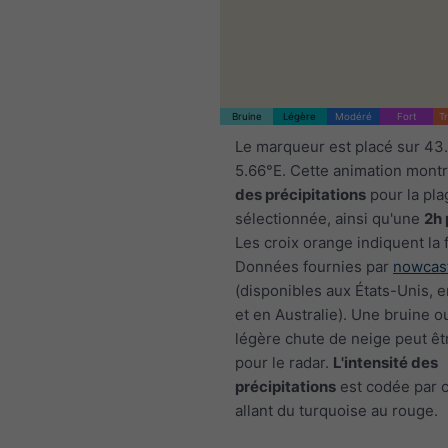
Bruine
Légère
Modéré
Fort
T
Le marqueur est placé sur 43
5.66°E. Cette animation mont
des précipitations
pour la pla
sélectionnée, ainsi qu'une
2h 
Les croix orange indiquent la 
Données fournies par
nowcas
(disponibles aux États-Unis, 
et en Australie). Une bruine o
légère chute de neige peut êtr
pour le radar.
L'intensité des
précipitations
est codée par c
allant du turquoise au rouge.