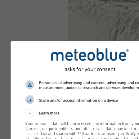
asks for your consent
Personalised advertising and content, advertising and c
measurement, audience research and services develop
Store and/or access information on a device
Learn more
Your personal data will be processed and information from you
(cookies, unique identifiers, and other device data) may be store
accessed by and shared with 750 partners, or used specifically b
site. We and our partners may use precise geolocation data.
List