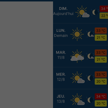
DIM.
34 
Aujourd'hui
22 
LUN.
33 °C
Demain
21 °C
MAR.
33 °C
11/8
21 °C
MER.
33 °C
12/8
20 °C
JEU.
34 °C
13/8
20 °C