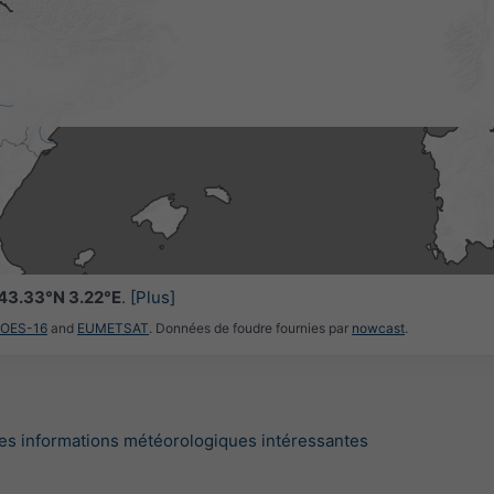
43.33°N 3.22°E
.
[Plus]
GOES-16
and
EUMETSAT
. Données de foudre fournies par
nowcast
.
es informations météorologiques intéressantes