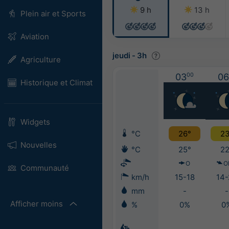
9 h
13 h
Plein air et Sports
Aviation
jeudi
-
3h
Agriculture
03
00
06
Historique et Climat
Widgets
°C
26°
23
Nouvelles
°C
25°
22
O
O
Communauté
km/h
15-18
14-
mm
-
-
Afficher moins
%
0%
0