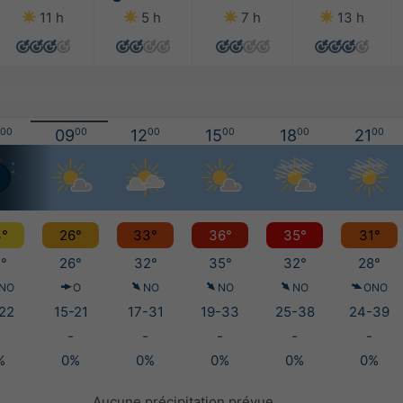
11 h
5 h
7 h
13 h
00
09
00
12
00
15
00
18
00
21
00
°
26°
33°
36°
35°
31°
°
26°
32°
35°
32°
28°
NO
O
NO
NO
NO
ONO
22
15-21
17-31
19-33
25-38
24-39
-
-
-
-
-
%
0%
0%
0%
0%
0%
Aucune précipitation prévue