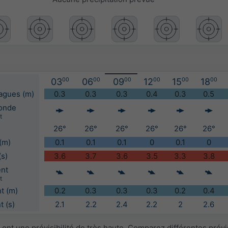
03
00
06
00
09
00
12
00
15
00
18
00
vagues (m)
0.3
0.3
0.3
0.4
0.3
0.5
'onde
t
26°
26°
26°
26°
26°
26°
(m)
0.1
0.1
0.1
0
0.1
0
(s)
3.6
3.7
3.6
3.5
3.3
3.8
ent
t
t (m)
0.2
0.3
0.3
0.3
0.2
0.4
 (s)
2.1
2.2
2.4
2.2
2
2.6
ont une prévisibilité de très haute. Comparez différentes prév