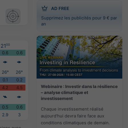
AD FREE
Supprimez les publicités pour 9 € par
an
21
00
0.6
0.6
26°
26°
0.1
0.2
Webinaire : Investir dans la résilience
4.2
4.5
– analyse climatique et
investissement
0.5
0.6
Chaque investissement réalisé
2.9
3
aujourd'hui devra faire face aux
conditions climatiques de demain.
isions avec