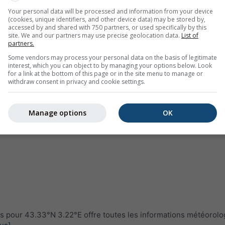
Your personal data will be processed and information from your device
(cookies, unique identifiers, and other device data) may be stored by,
accessed by and shared with 750 partners, or used specifically by this
site. We and our partners may use precise geolocation data.
List of
partners.
Some vendors may process your personal data on the basis of legitimate
interest, which you can object to by managing your options below. Look
for a link at the bottom of this page or in the site menu to manage or
withdraw consent in privacy and cookie settings.
Manage options
OK
 pour 43.33°N 3.22°E offre toutes les informations météorolo