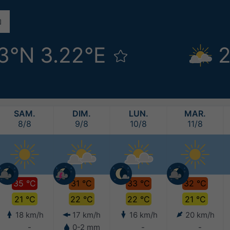
3°N 3.22°E
2
SAM.
DIM.
LUN.
MAR.
8/8
9/8
10/8
11/8
35 °C
31 °C
33 °C
32 °C
21 °C
22 °C
22 °C
21 °C
18 km/h
17 km/h
16 km/h
20 km/h
-
0-2 mm
-
-