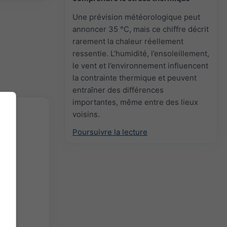
Une prévision météorologique peut
annoncer 35 °C, mais ce chiffre décrit
rarement la chaleur réellement
ressentie. L’humidité, l’ensoleillement,
le vent et l’environnement influencent
la contrainte thermique et peuvent
entraîner des différences
importantes, même entre des lieux
voisins.
Poursuivre la lecture