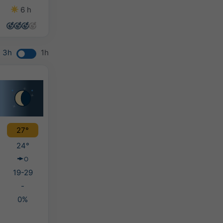
6 h
14 h
14 h
14 h
3h
1h
27°
24°
O
19-29
-
0%