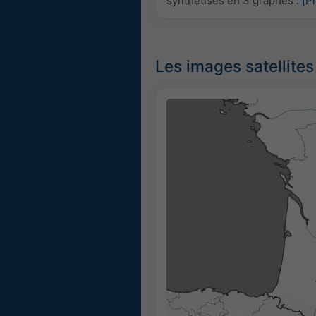
synthétisés en 3 graphes :
[P
Les images satellites