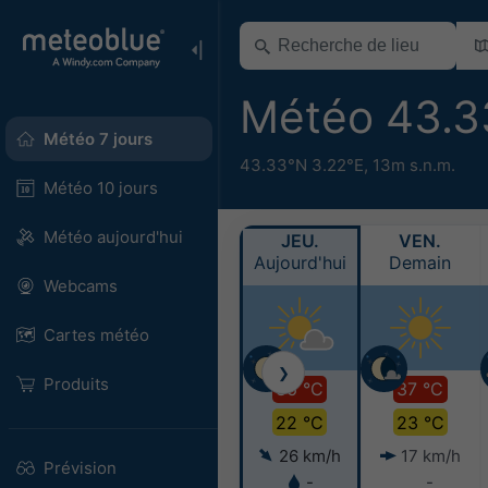
Météo 43.3
Météo 7 jours
43.33°N 3.22°E,
13m s.n.m.
Météo 10 jours
Météo aujourd'hui
JEU.
VEN.
Aujourd'hui
Demain
Webcams
Cartes météo
❯
Produits
36 °C
37 °C
22 °C
23 °C
26 km/h
17 km/h
Prévision
-
-