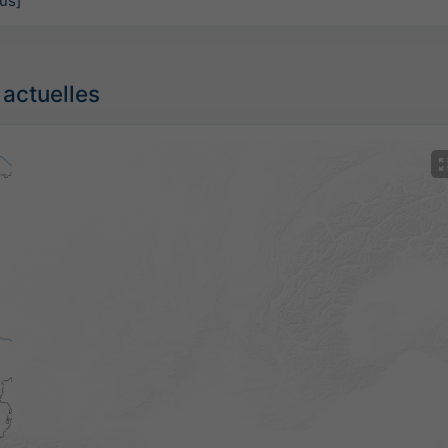
lus]
 actuelles