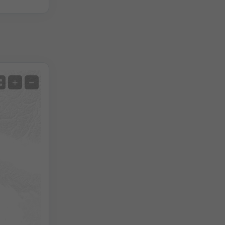
Satellite
+
−
Sans radar
Avec radar
Température mesurée
Précipitations mesurées
Screenshot
©