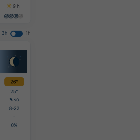
9 h
14 h
14 h
14 h
3h
1h
26°
25°
NO
8-22
-
0%