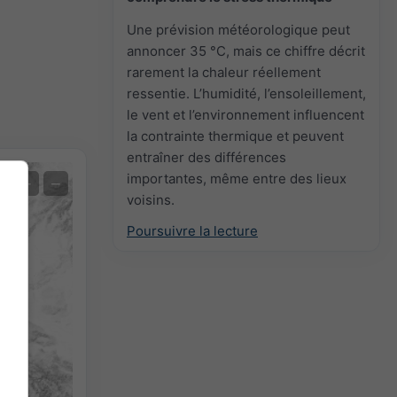
Une prévision météorologique peut
annoncer 35 °C, mais ce chiffre décrit
rarement la chaleur réellement
ressentie. L’humidité, l’ensoleillement,
le vent et l’environnement influencent
la contrainte thermique et peuvent
entraîner des différences
importantes, même entre des lieux
Prévision des extrêmes
+
−
voisins.
Mesures de la température
Poursuivre la lecture
Auto (NEMSGLOBAL Global)
Screenshot
©