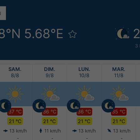
8°N 5.68°E
2
3 
SAM.
DIM.
LUN.
MAR.
8/8
9/8
10/8
11/8
37 °C
36 °C
36 °C
35 °C
21 °C
21 °C
21 °C
21 °C
13 km/h
11 km/h
13 km/h
13 km/h
-
-
-
-