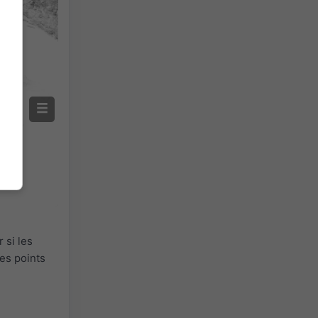
 si les
es points