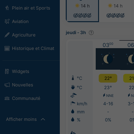
14 h
14 h
Plein air et Sports
Aviation
jeudi
-
3h
Agriculture
03
00
06
Historique et Climat
Widgets
°C
22°
21
Nouvelles
°C
23°
22
NNE
N
Communauté
km/h
4-16
3-
mm
-
-
Afficher moins
%
0%
0