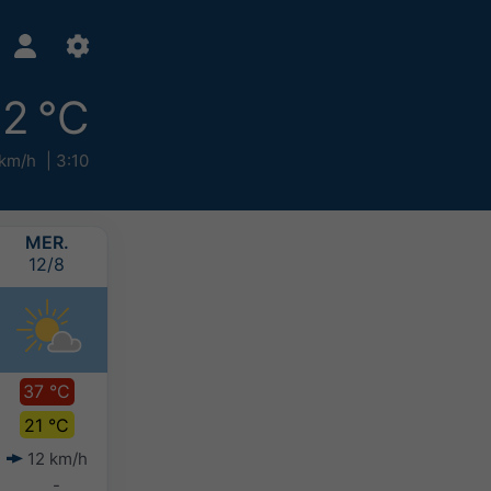
2 °C
km/h
3:10
MER.
JEU.
VEN.
SAM.
12/8
13/8
14/8
15/8
37 °C
38 °C
36 °C
34 °C
21 °C
21 °C
21 °C
21 °C
12 km/h
9 km/h
10 km/h
13 km/h
-
-
-
-