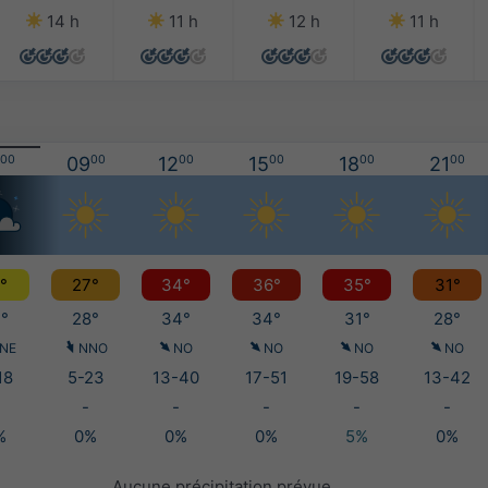
14 h
11 h
12 h
11 h
00
09
00
12
00
15
00
18
00
21
00
°
27°
34°
36°
35°
31°
°
28°
34°
34°
31°
28°
NE
NNO
NO
NO
NO
NO
18
5-23
13-40
17-51
19-58
13-42
-
-
-
-
-
%
0%
0%
0%
5%
0%
Aucune précipitation prévue