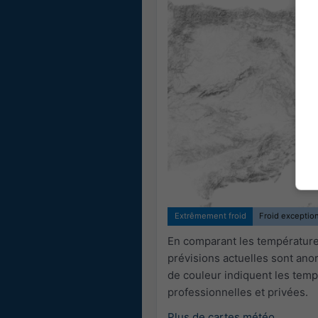
Extrêmement froid
Froid exceptio
En comparant les températures
prévisions actuelles sont an
de couleur indiquent les temp
professionnelles et privées.
Plus de cartes météo