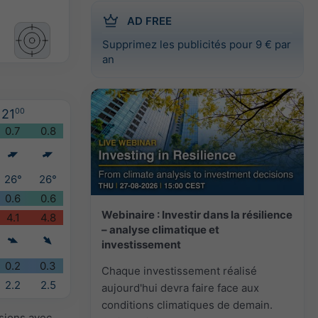
AD FREE
Supprimez les publicités pour 9 € par
an
21
00
0.7
0.8
26°
26°
0.6
0.6
Webinaire : Investir dans la résilience
4.1
4.8
– analyse climatique et
investissement
0.2
0.3
Chaque investissement réalisé
2.2
2.5
aujourd'hui devra faire face aux
conditions climatiques de demain.
isions avec