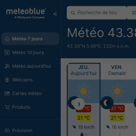
Météo 43.3
Météo 7 jours
43.38°N 5.68°E,
232m s.n.m.
Météo 10 jours
Météo aujourd'hui
JEU.
VEN.
Aujourd'hui
Demain
Webcams
Cartes météo
❯
Produits
36 °C
37 °C
21 °C
21 °C
19 km/h
16 km/h
Prévision
-
-