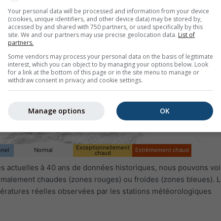
Your personal data will be processed and information from your device
(cookies, unique identifiers, and other device data) may be stored by,
accessed by and shared with 750 partners, or used specifically by this
site. We and our partners may use precise geolocation data.
List of
partners.
Some vendors may process your personal data on the basis of legitimate
interest, which you can object to by managing your options below. Look
for a link at the bottom of this page or in the site menu to manage or
withdraw consent in privacy and cookie settings.
Manage options
OK
Exceptionnellement
nnel
Normal
Extrêmement chaud
chaud
 actuelles à 40 ans de données historiques, nous pouvons voir
ormalement chaudes (zones rouges) ou froides (zones bleues). L
ératures réelles observées par les stations météorologiques