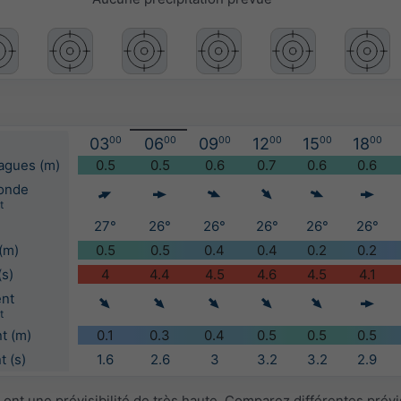
03
00
06
00
09
00
12
00
15
00
18
00
vagues (m)
0.5
0.5
0.6
0.7
0.6
0.6
'onde
t
27°
26°
26°
26°
26°
26°
(m)
0.5
0.5
0.4
0.4
0.2
0.2
(s)
4
4.4
4.5
4.6
4.5
4.1
ent
t
t (m)
0.1
0.3
0.4
0.5
0.5
0.5
 (s)
1.6
2.6
3
3.2
3.2
2.9
ont une prévisibilité de très haute. Comparez différentes prév