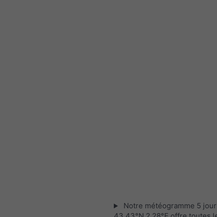
Notre météogramme 5 jour
43.43°N 2.28°E offre toutes l