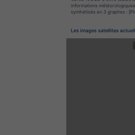
informations météorologique
synthétisés en 3 graphes :
[Pl
Les images satellites actuel