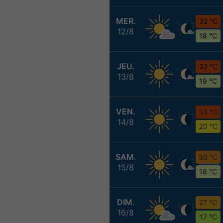
MER.
32 °C
12/8
18 °C
JEU.
32 °C
13/8
19 °C
VEN.
33 °C
14/8
20 °C
SAM.
30 °C
15/8
18 °C
DIM.
27 °C
16/8
17 °C