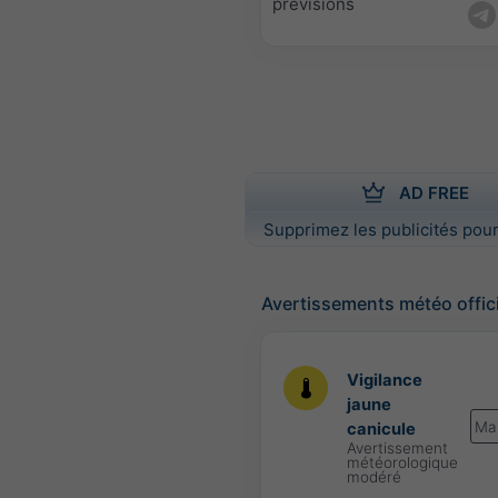
prévisions
AD FREE
Supprimez les publicités pour
Avertissements météo offic
Vigilance
jaune
Ma
canicule
Avertissement
météorologique
modéré