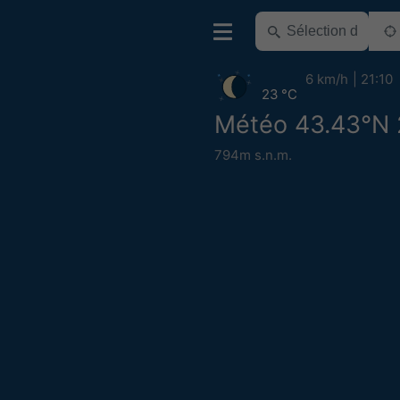
6 km/h
21:10
23 °C
Météo 43.43°N 
794m s.n.m.