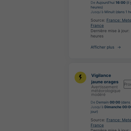
De
Aujourd'hui
16:00
(il
heures)
Jusqu'à
Minuit (dans 1 h
Source:
France: Met
France
Dernière mise à jour:
heures
Afficher plus
Vigilance
jaune orages
Pro
Avertissement
météorologique
modéré
De
Demain
00:00
(dans 
Jusqu'à
Dimanche 00:0
jour)
Source:
France: Met
France
Dernière mise à jour: