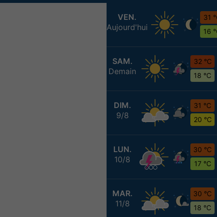
VEN.
31 
Aujourd'hui
16 
SAM.
32 °C
Demain
18 °C
DIM.
31 °C
9/8
20 °C
LUN.
30 °C
10/8
17 °C
MAR.
30 °C
11/8
18 °C