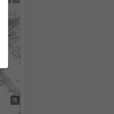
Mesures de la température
Auto (NEMSGLOBAL Global)
Screenshot
©