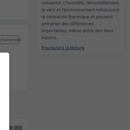
ressentie. L’humidité, l’ensoleillement,
le vent et l’environnement influencent
la contrainte thermique et peuvent
entraîner des différences
importantes, même entre des lieux
voisins.
chainement
Poursuivre la lecture
Prévision des extrêmes
+
−