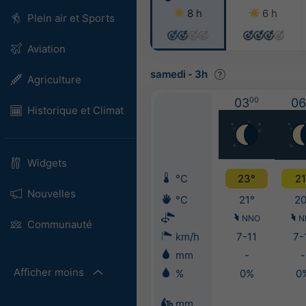
8 h
6 h
Plein air et Sports
Aviation
samedi
-
3h
Agriculture
03
00
06
Historique et Climat
Widgets
°C
23°
21
Nouvelles
°C
21°
20
NNO
N
Communauté
km/h
7-11
7-
mm
-
-
Afficher moins
%
0%
0
mm