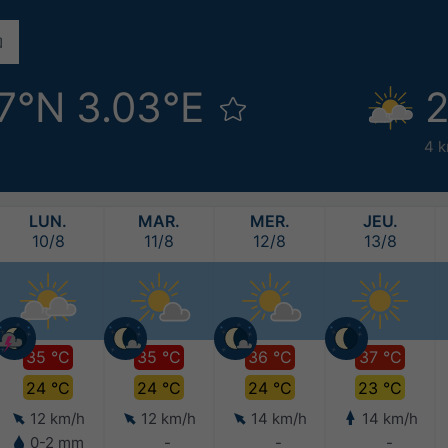
7°N 3.03°E
2
4 k
LUN.
MAR.
MER.
JEU.
10/8
11/8
12/8
13/8
35 °C
35 °C
36 °C
37 °C
24 °C
24 °C
24 °C
23 °C
12 km/h
12 km/h
14 km/h
14 km/h
0-2 mm
-
-
-