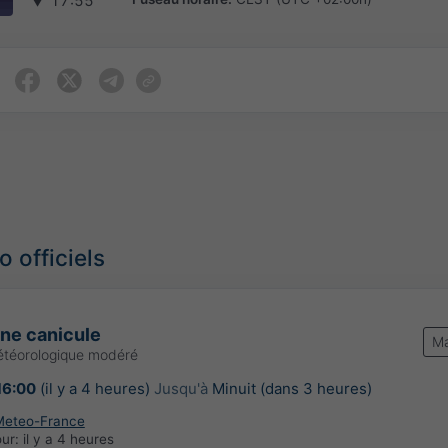
▼
17:55
 officiels
une canicule
Ma
étéorologique modéré
16:00
(il y a 4 heures)
Jusqu'à
Minuit (dans 3 heures)
Meteo-France
our:
il y a 4 heures