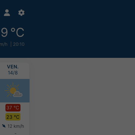
9 °C
m/h
20:10
VEN.
SAM.
DIM.
LUN.
14/8
15/8
16/8
17/8
37 °C
36 °C
35 °C
34 °C
23 °C
24 °C
23 °C
22 °C
12 km/h
10 km/h
8 km/h
11 km/h
-
-
-
-