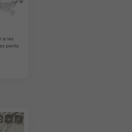
 si les
es points
+
−