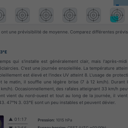
 ont une prévisibilité de moyenne. Comparez différentes prévi
03°E
temps qui s'installe est généralement clair, mais l'après-mid
claircies. C'est une journée ensoleillée. La température atte
leillement est élevé et l'index UV atteint 8. L'usage de protect
le matin, il souffle une légère brise (7 à 12 km/h). Durant l'
20 km/h). Occasionnellement, des rafales atteignant 33 km/h peu
vent vient du nord-ouest et tout au long de la journée, il vien
43. 47°N 3. 03°E sont un peu instables et peuvent dévier.
▲
01:17
Pression:
1015 hPa
Fuseau horaire:
CEST (UTC +02:00h)