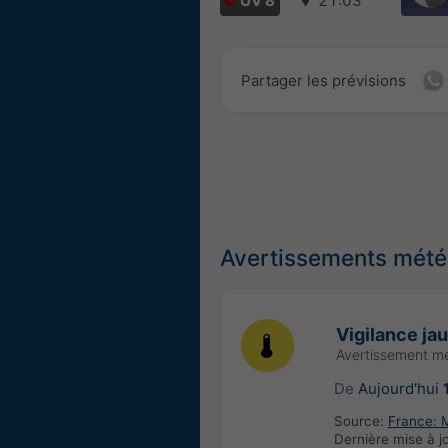
UV 8
▼
21:03
Partager les prévisions
Avertissements météo
Vigilance ja
Avertissement m
De
Aujourd'hui
Source:
France: 
Dernière mise à j