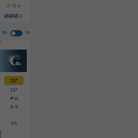
11 h
13 h
13 h
13 h
3h
1h
25°
25°
NE
6-9
-
0%