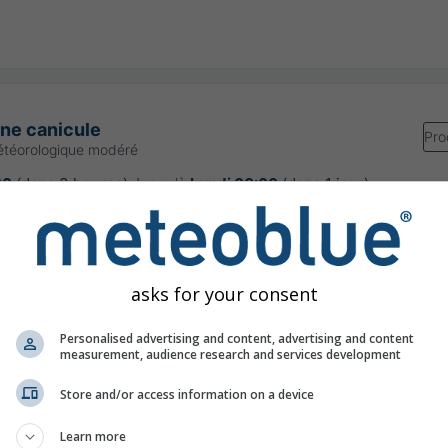
une canicule
Pro
étéorologique modéré
00
(dans 3 heures)
Jusqu'à
Lundi 00:00
(dans 1 jour)
Meteo-France
our:
il y a 4 heures
asks for your consent
Personalised advertising and content, advertising and content
measurement, audience research and services development
ps extrêmement chaud pour la saison
Store and/or access information on a device
Learn more