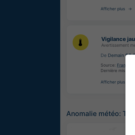
Afficher plus
Vigilance ja
Avertissement m
De
Demain
00:
Source:
France: 
Dernière mise à j
Afficher plus
Anomalie météo: Tem