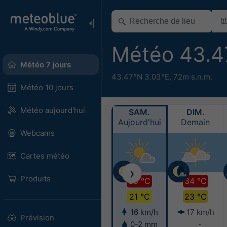
Météo 43.4
Météo 7 jours
43.47°N 3.03°E,
72m s.n.m.
Météo 10 jours
Météo aujourd'hui
SAM.
DIM.
Aujourd'hui
Demain
Webcams
Cartes météo
❯
Produits
35 °C
34 °C
21 °C
23 °C
16 km/h
17 km/h
Prévision
0-2 mm
-