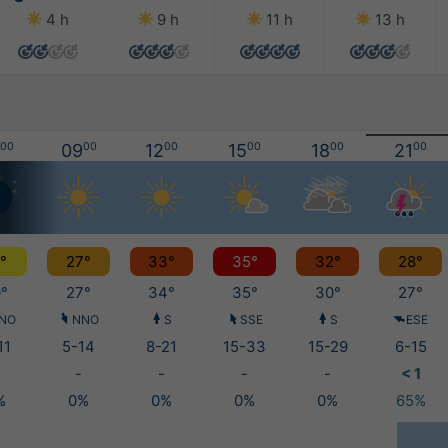
4 h
9 h
11 h
13 h
00
09
00
12
00
15
00
18
00
21
00
°
27°
33°
35°
32°
28°
°
27°
34°
35°
30°
27°
NO
NNO
S
SSE
S
ESE
11
5-14
8-21
15-33
15-29
6-15
-
-
-
-
< 1
%
0%
0%
0%
0%
65%