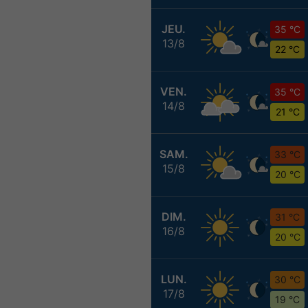
JEU.
35 °C
13/8
22 °C
VEN.
35 °C
14/8
21 °C
SAM.
33 °C
15/8
20 °C
DIM.
31 °C
16/8
20 °C
LUN.
30 °C
17/8
19 °C