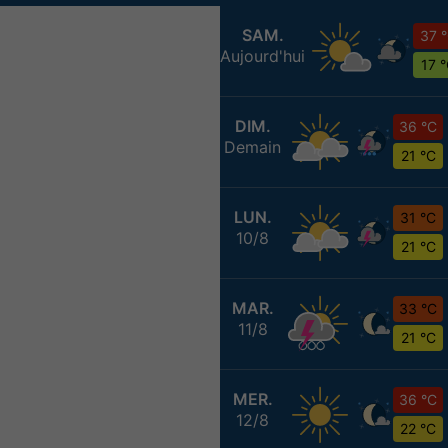
SAM.
37 
Aujourd'hui
17 
DIM.
36 °C
Demain
21 °C
LUN.
31 °C
10/8
21 °C
MAR.
33 °C
11/8
21 °C
MER.
36 °C
12/8
22 °C