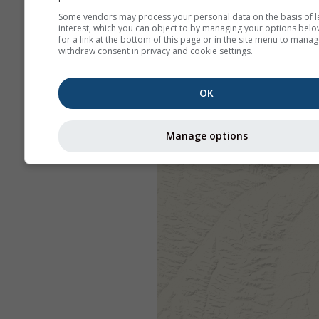
Some vendors may process your personal data on the basis of l
interest, which you can object to by managing your options belo
for a link at the bottom of this page or in the site menu to manag
withdraw consent in privacy and cookie settings.
OK
Manage options