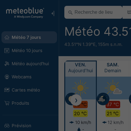
Météo 43.5
Météo 7 jours
43.51°N 1.39°E,
155m s.n.m.
Météo 10 jours
Météo aujourd'hui
VEN.
SAM.
Aujourd'hui
Demain
Webcams
Cartes météo
❯
Produits
33 °C
37 °C
20 °C
21 °C
10 km/h
12 km/h
Prévision
-
-