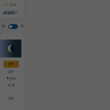
13 h
13 h
12 h
12 h
3h
1h
27°
26°
NNO
4-8
-
0%