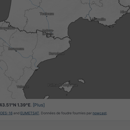
3h
6h
9h
1
18:45
19:00
19:15
19:30
19:45
20:00
20:15
43.51°N 1.39°E
.
[Plus]
GOES-16
and
EUMETSAT
. Données de foudre fournies par
nowcast
.