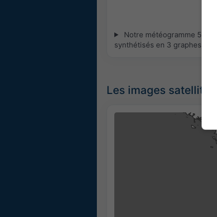
Notre météogramme 5 jours 
synthétisés en 3 graphes :
[P
Les images satellites