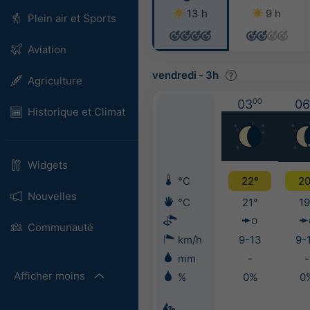
13 h
9 h
Plein air et Sports
Aviation
vendredi
-
3h
Agriculture
03
00
06
Historique et Climat
Widgets
°C
22°
20
Nouvelles
°C
21°
19
O
Communauté
km/h
9-13
9-
mm
-
-
Afficher moins
%
0%
0