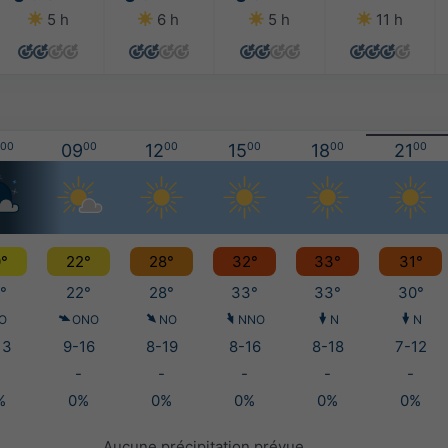
5 h
6 h
5 h
11 h
00
09
00
12
00
15
00
18
00
21
00
°
22°
28°
32°
33°
31°
°
22°
28°
33°
33°
30°
O
ONO
NO
NNO
N
N
13
9-16
8-19
8-16
8-18
7-12
-
-
-
-
-
%
0%
0%
0%
0%
0%
Aucune précipitation prévue