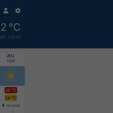
2 °C
m/h
20:20
JEU.
VEN.
SAM.
DIM.
13/8
14/8
15/8
16/8
36 °C
36 °C
31 °C
30 °C
24 °C
23 °C
22 °C
21 °C
10 km/h
11 km/h
12 km/h
13 km/h
-
-
-
-