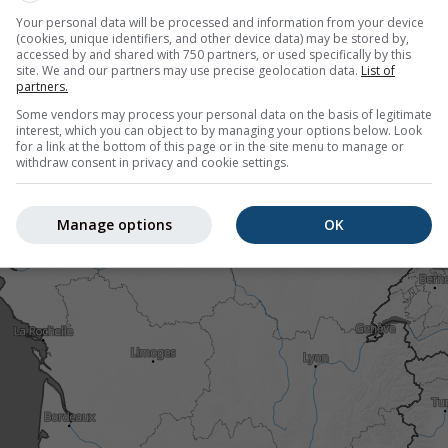
Your personal data will be processed and information from your device
(cookies, unique identifiers, and other device data) may be stored by,
accessed by and shared with 750 partners, or used specifically by this
site. We and our partners may use precise geolocation data.
List of
pour 43.51°N 1.39°E offre toutes les informations météorolo
partners.
lus]
Some vendors may process your personal data on the basis of legitimate
interest, which you can object to by managing your options below. Look
for a link at the bottom of this page or in the site menu to manage or
withdraw consent in privacy and cookie settings.
 actuelles
Manage options
OK