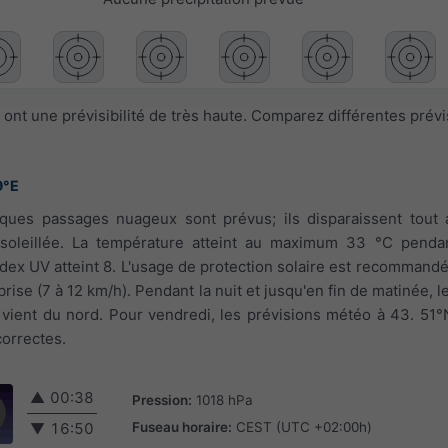
ont une prévisibilité de très haute. Comparez différentes prév
9°E
lques passages nuageux sont prévus; ils disparaissent tout 
soleillée. La température atteint au maximum 33 °C pendan
index UV atteint 8. L'usage de protection solaire est recommandé
 brise (7 à 12 km/h). Pendant la nuit et jusqu'en fin de matinée, l
il vient du nord. Pour vendredi, les prévisions météo à 43. 51°
correctes.
▲
00:38
Pression:
1018 hPa
Fuseau horaire:
CEST (UTC +02:00h)
▼
16:50