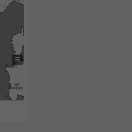
2h
18h
24h