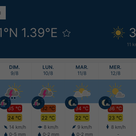
1°N 1.39°E
3
11 k
DIM.
LUN.
MAR.
MER.
9/8
10/8
11/8
12/8
35 °C
32 °C
34 °C
36 °C
24 °C
22 °C
22 °C
23 °C
14 km/h
8 km/h
9 km/h
8 km/h
0-5 mm
0-2 mm
0-2 mm
-