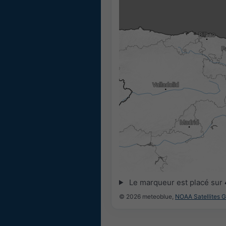
17:15
17:30
17:45
18:00
18:15
18:30
Le marqueur est placé sur
© 2026 meteoblue,
NOAA Satellites 