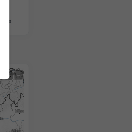
giques
Satellite
+
−
Sans radar
Avec radar
Température mesurée
Précipitations mesurées
Screenshot
©