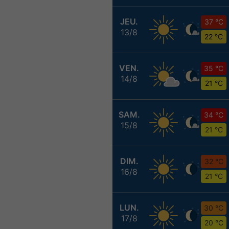
JEU.
37 °C
13/8
22 °C
VEN.
35 °C
14/8
21 °C
SAM.
34 °C
15/8
21 °C
DIM.
32 °C
16/8
21 °C
LUN.
30 °C
17/8
20 °C