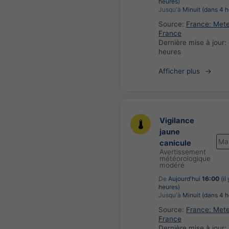
heures)
Jusqu'à
Minuit (dans 4 h
Source:
France: Met
France
Dernière mise à jour:
heures
Afficher plus
Vigilance
jaune
Ma
canicule
Avertissement
météorologique
modéré
De
Aujourd'hui
16:00
(il
heures)
Jusqu'à
Minuit (dans 4 h
Source:
France: Met
France
Dernière mise à jour: