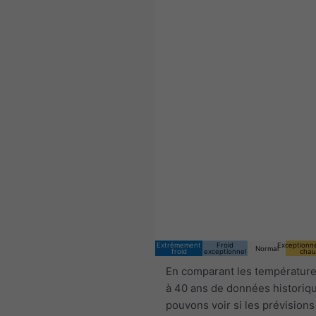
Extrêmement
Froid
Exceptionn
Normal
froid
exceptionnel
chau
En comparant les température
à 40 ans de données historiq
pouvons voir si les prévisions