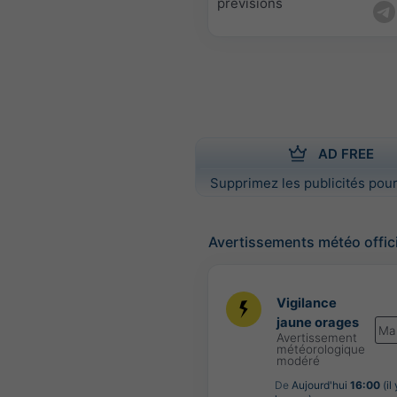
prévisions
AD FREE
Supprimez les publicités pour
Avertissements météo offic
Vigilance
jaune orages
Ma
Avertissement
météorologique
modéré
De
Aujourd'hui
16:00
(il