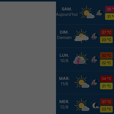
SAM.
38 
Aujourd'hui
21 
DIM.
37 °C
Demain
23 °C
LUN.
32 °C
10/8
22 °C
MAR.
34 °C
11/8
21 °C
MER.
37 °C
12/8
23 °C