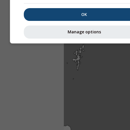
OK
Manage options