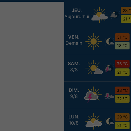
JEU.
28 
Aujourd'hui
21 
VEN.
31 °C
Demain
18 °C
SAM.
36 °C
8/8
21 °C
DIM.
33 °C
9/8
22 °C
LUN.
29 °C
10/8
21 °C