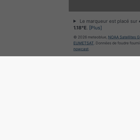
Le marqueur est placé sur
1.18°E
.
[Plus]
© 2026 meteoblue,
NOAA Satellites 
EUMETSAT
. Données de foudre fourni
nowcast
.
Suivre meteoblu
pour des informations météorol
intéressantes
Radar des précipitations, 4
1.18°E
©