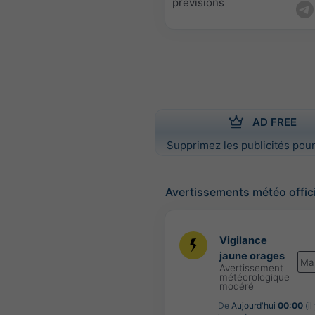
prévisions
AD FREE
Supprimez les publicités pour
Avertissements météo offic
Vigilance
jaune orages
Ma
Avertissement
météorologique
modéré
De
Aujourd'hui
00:00
(il