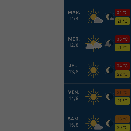
MAR.
34 °C
11/8
21 °C
MER.
35 °C
12/8
21 °C
JEU.
34 °C
13/8
22 °C
VEN.
31 °C
14/8
21 °C
SAM.
28 °C
15/8
20 °C