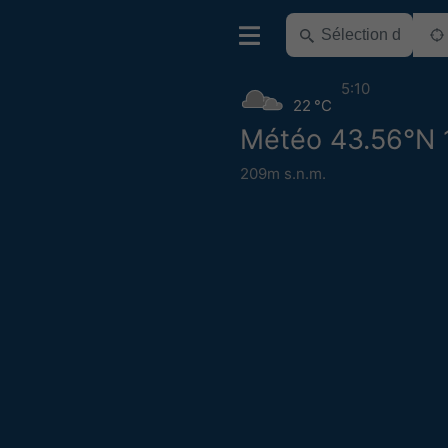
5:10
22 °C
Météo 43.56°N 
209m s.n.m.