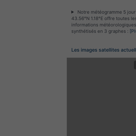
Notre météogramme 5 jour
43.56°N 1.18°E offre toutes le
informations météorologique
synthétisés en 3 graphes :
[Pl
Les images satellites actuel