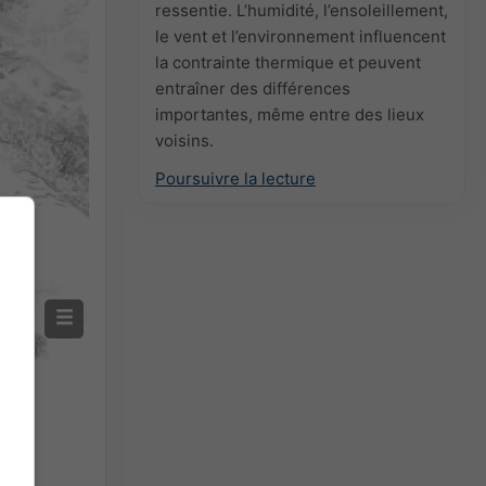
ressentie. L’humidité, l’ensoleillement,
le vent et l’environnement influencent
la contrainte thermique et peuvent
entraîner des différences
importantes, même entre des lieux
voisins.
Poursuivre la lecture