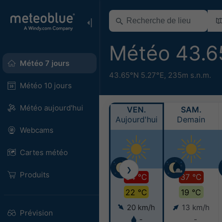
Météo 43.6
Météo 7 jours
43.65°N 5.27°E,
235m s.n.m.
Météo 10 jours
Météo aujourd'hui
VEN.
SAM.
Aujourd'hui
Demain
Webcams
Cartes météo
❯
Produits
34 °C
37 °C
22 °C
19 °C
20 km/h
13 km/h
Prévision
-
-