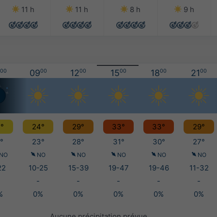
11 h
11 h
8 h
9 h
00
09
00
12
00
15
00
18
00
21
00
°
24°
29°
33°
33°
29°
°
23°
28°
31°
30°
27°
NO
NO
NO
NO
NO
NO
22
10-25
15-39
19-47
19-46
11-32
-
-
-
-
-
%
0%
0%
0%
0%
0%
Aucune précipitation prévue