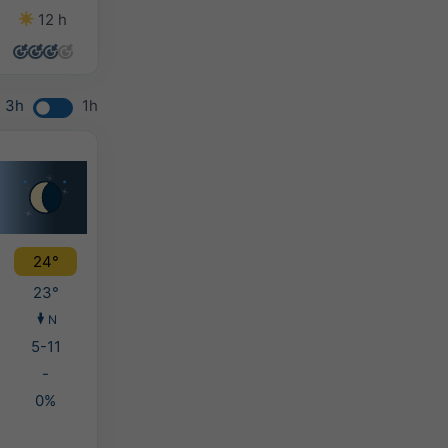
12 h
14 h
14 h
13 h
3h
1h
24°
23°
N
5-11
-
0%