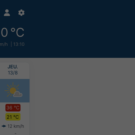
0 °C
km/h
13:10
JEU.
VEN.
SAM.
DIM.
13/8
14/8
15/8
16/8
36 °C
37 °C
37 °C
35 °C
21 °C
22 °C
22 °C
21 °C
12 km/h
10 km/h
11 km/h
10 km/h
-
-
-
-