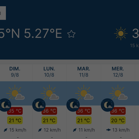
5°N 5.27°E
3
15 
DIM.
LUN.
MAR.
MER.
9/8
10/8
11/8
12/8
35 °C
36 °C
36 °C
36 °C
21 °C
21 °C
21 °C
20 °C
15 km/h
12 km/h
11 km/h
13 km/h
-
-
-
-