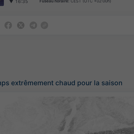
Fuseau horaire:
CEST (UTC +02:00h)
▼
16:35
ps extrêmement chaud pour la saison