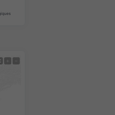
giques
Satellite
+
−
Sans radar
Avec radar
Température mesurée
Précipitations mesurées
Screenshot
©