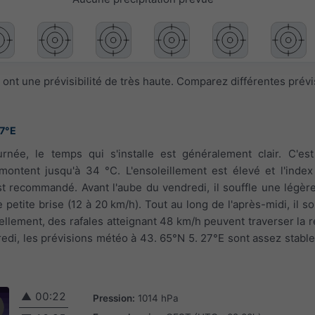
ont une prévisibilité de très haute. Comparez différentes prév
27°E
urnée, le temps qui s'installe est généralement clair. C'es
montent jusqu'à 34 °C. L'ensoleillement est élevé et l'index
st recommandé. Avant l'aube du vendredi, il souffle une légère
 petite brise (12 à 20 km/h). Tout au long de l'après-midi, il so
ellement, des rafales atteignant 48 km/h peuvent traverser la r
edi, les prévisions météo à 43. 65°N 5. 27°E sont assez stable
▲
00:22
Pression:
1014 hPa