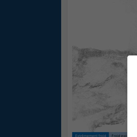
Extrêmement froid
Froid exceptio