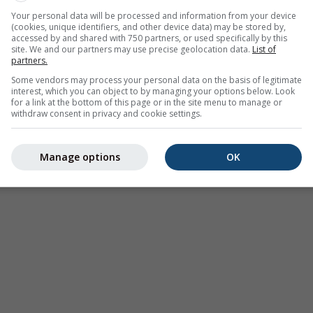
chaud
Your personal data will be processed and information from your device
 actuelles à 40 ans de données historiques, nous pouvons voir
(cookies, unique identifiers, and other device data) may be stored by,
accessed by and shared with 750 partners, or used specifically by this
ormalement chaudes (zones rouges) ou froides (zones bleues). L
site. We and our partners may use precise geolocation data.
List of
ératures réelles observées par les stations météorologiques
partners.
Some vendors may process your personal data on the basis of legitimate
interest, which you can object to by managing your options below. Look
for a link at the bottom of this page or in the site menu to manage or
withdraw consent in privacy and cookie settings.
Manage options
OK
re à 43.65°N 5.27°E