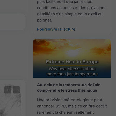
plus facilement que jamais les
conditions actuelles et des prévisions
détaillées d'un simple coup d'œil au
poignet.
Poursuivre la lecture
Au-delà de la température de l’air :
Prévision des extrêmes
+
−
comprendre le stress thermique
Une prévision météorologique peut
Mesures de la température
annoncer 35 °C, mais ce chiffre décrit
Auto (NEMSGLOBAL Global)
rarement la chaleur réellement
Screenshot
©