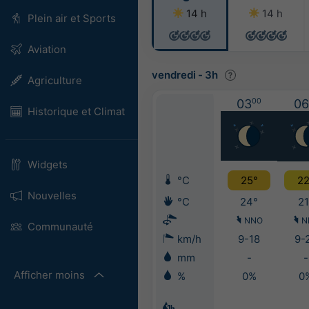
14 h
14 h
Plein air et Sports
Aviation
vendredi
-
3h
Agriculture
03
00
06
Historique et Climat
Widgets
°C
25°
22
Nouvelles
°C
24°
21
NNO
N
Communauté
km/h
9-18
9-
mm
-
-
Afficher moins
%
0%
0