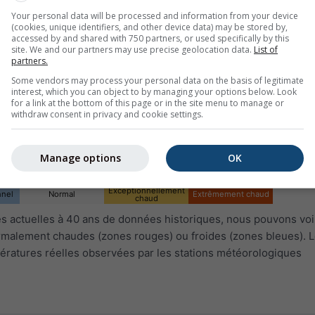
Your personal data will be processed and information from your device
(cookies, unique identifiers, and other device data) may be stored by,
accessed by and shared with 750 partners, or used specifically by this
site. We and our partners may use precise geolocation data.
List of
partners.
Some vendors may process your personal data on the basis of legitimate
interest, which you can object to by managing your options below. Look
for a link at the bottom of this page or in the site menu to manage or
withdraw consent in privacy and cookie settings.
Manage options
OK
Exceptionnellement
nnel
Normal
Extrêmement chaud
chaud
 actuelles à 40 ans de données historiques, nous pouvons voir
ormalement chaudes (zones rouges) ou froides (zones bleues). L
ératures réelles observées par les stations météorologiques