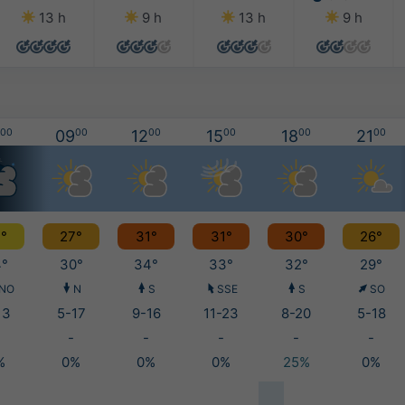
13 h
9 h
13 h
9 h
00
09
00
12
00
15
00
18
00
21
00
°
27°
31°
31°
30°
26°
°
30°
34°
33°
32°
29°
NO
N
S
SSE
S
SO
13
5-17
9-16
11-23
8-20
5-18
-
-
-
-
-
%
0%
0%
0%
25%
0%