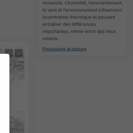
ressentie. L’humidité, l’ensoleillement,
le vent et l’environnement influencent
la contrainte thermique et peuvent
entraîner des différences
importantes, même entre des lieux
voisins.
Poursuivre la lecture
Prévision des extrêmes
+
−
Mesures de la température
Auto (NEMSGLOBAL Global)
Screenshot
©