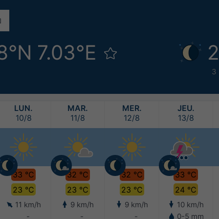
8°N 7.03°E
2
3
LUN.
MAR.
MER.
JEU.
10/8
11/8
12/8
13/8
33 °C
32 °C
32 °C
33 °C
23 °C
23 °C
23 °C
24 °C
11 km/h
9 km/h
9 km/h
10 km/h
-
-
-
0-5 mm