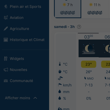
7 h
11 h
Plein air et Sports
Aviation
samedi
-
3h
Agriculture
03
00
06
Historique et Climat
Widgets
°C
23°
22
Nouvelles
°C
26°
24
NNO
N
Communauté
km/h
7-13
7-
mm
-
-
Afficher moins
%
0%
0
mm