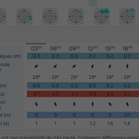
03
00
06
00
09
00
12
00
15
00
18
00
vagues (m)
0.3
0.3
0.3
0.2
0.2
0.2
'onde
t
29°
29°
29°
29°
29°
29°
(m)
0.3
0.3
0.3
0.2
0.2
0.2
(s)
4.7
4.5
4.2
3.9
3.6
3.2
ent
t
t (m)
0
0
0
0
0
0.1
 (s)
1
1
1
1.2
1.6
1.4
ont une prévisibilité de très haute. Comparez différentes prév