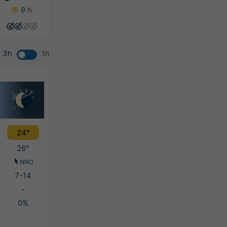
9 h
13 h
13 h
13 h
3h
1h
24°
26°
NNO
7-14
-
0%