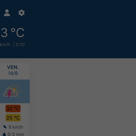
3 °C
 km/h
0:10
VEN.
SAM.
DIM.
LUN.
14/8
15/8
16/8
17/8
32 °C
33 °C
32 °C
31 °C
25 °C
25 °C
24 °C
23 °C
9 km/h
10 km/h
8 km/h
8 km/h
0-2 mm
-
-
-