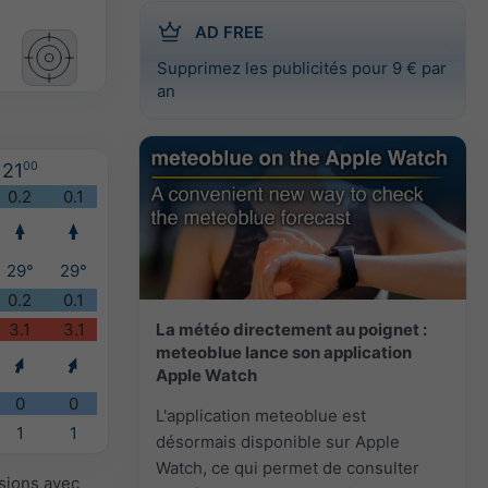
AD FREE
Supprimez les publicités pour 9 € par
an
21
00
0.2
0.1
29°
29°
0.2
0.1
La météo directement au poignet :
3.1
3.1
meteoblue lance son application
Apple Watch
0
0
L'application meteoblue est
1
1
désormais disponible sur Apple
Watch, ce qui permet de consulter
isions avec