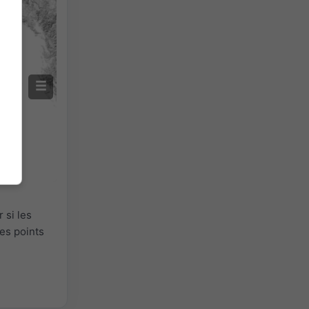
 si les
es points