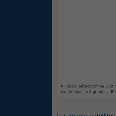
Notre météogramme 5 jours 
synthétisés en 3 graphes :
[P
Les images satellites