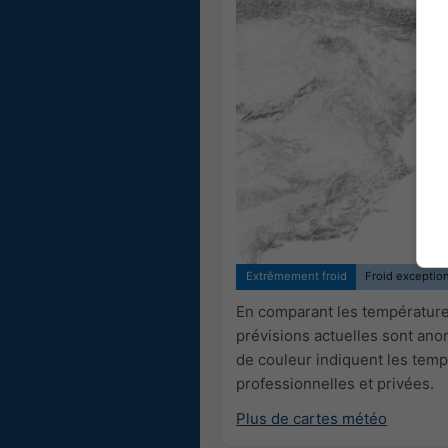
Extrêmement froid
Froid exceptio
En comparant les températures
prévisions actuelles sont an
de couleur indiquent les temp
professionnelles et privées.
Plus de cartes météo