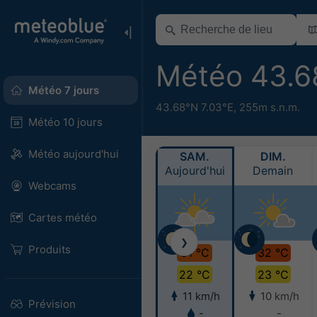
Météo 43.6
Météo 7 jours
43.68°N 7.03°E,
255m s.n.m.
Météo 10 jours
Météo aujourd'hui
SAM.
DIM.
Aujourd'hui
Demain
Webcams
Cartes météo
❯
Produits
31 °C
32 °C
22 °C
23 °C
11 km/h
10 km/h
Prévision
-
-