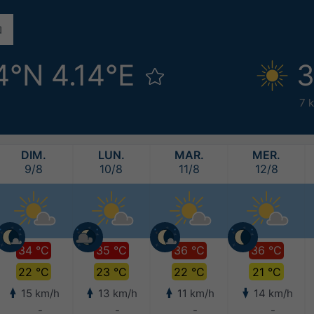
4°N 4.14°E
3
7 
DIM.
LUN.
MAR.
MER.
9/8
10/8
11/8
12/8
34 °C
35 °C
36 °C
36 °C
22 °C
23 °C
22 °C
21 °C
15 km/h
13 km/h
11 km/h
14 km/h
-
-
-
-