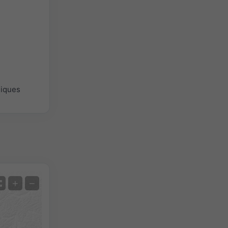
giques
Satellite
+
−
Sans radar
Avec radar
Température mesurée