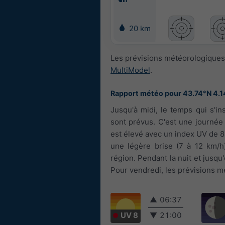
20 km
Les prévisions météorologiques 
MultiModel
.
Rapport météo pour 43.74°N 4.1
Jusqu'à midi, le temps qui s'i
sont prévus. C'est une journée
est élevé avec un index UV de 8. 
une légère brise (7 à 12 km/h)
région. Pendant la nuit et jusqu'
Pour vendredi, les prévisions mé
▲
06:37
UV 8
▼
21:00