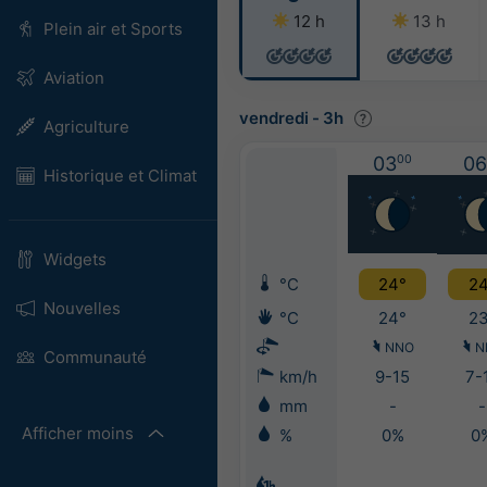
12 h
13 h
Plein air et Sports
Aviation
vendredi
-
3h
Agriculture
03
00
06
Historique et Climat
Widgets
°C
24°
24
Nouvelles
°C
24°
23
NNO
N
Communauté
km/h
9-15
7-
mm
-
-
Afficher moins
%
0%
0