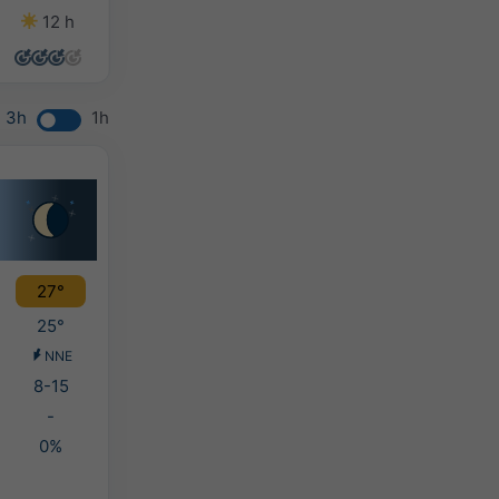
12 h
12 h
13 h
12 h
3h
1h
27°
25°
NNE
8-15
-
0%