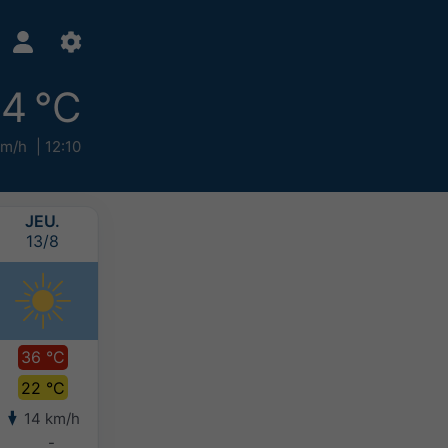
4 °C
km/h
12:10
JEU.
VEN.
SAM.
DIM.
13/8
14/8
15/8
16/8
36 °C
38 °C
37 °C
35 °C
22 °C
24 °C
24 °C
22 °C
14 km/h
8 km/h
9 km/h
9 km/h
-
-
-
-