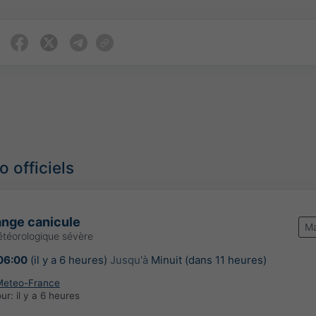
 officiels
ange canicule
Ma
téorologique sévère
06:00
(il y a 6 heures)
Jusqu'à
Minuit (dans 11 heures)
Meteo-France
our:
il y a 6 heures