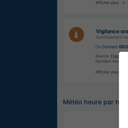
Afficher plus
Vigilance or
Avertissement mé
De
Demain
00:
Source:
France: 
Dernière mise à j
Afficher plus
Météo heure par heu