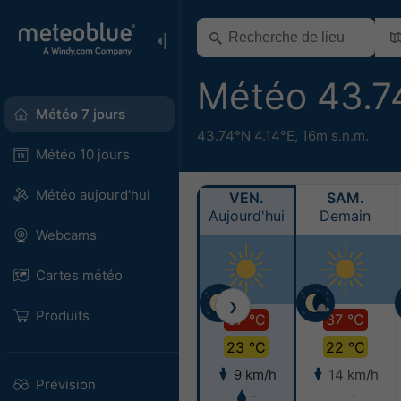
Météo 43.7
Météo 7 jours
43.74°N 4.14°E,
16m s.n.m.
Météo 10 jours
Météo aujourd'hui
VEN.
SAM.
Aujourd'hui
Demain
Webcams
Cartes météo
❯
Produits
37 °C
37 °C
23 °C
22 °C
9 km/h
14 km/h
Prévision
-
-