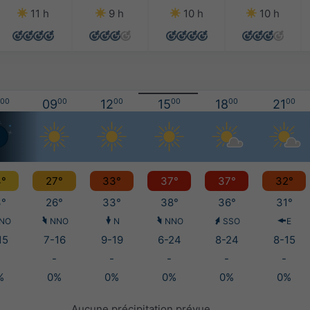
11 h
9 h
10 h
10 h
00
09
00
12
00
15
00
18
00
21
00
°
27°
33°
37°
37°
32°
°
26°
33°
38°
36°
31°
NO
NNO
N
NNO
SSO
E
15
7-16
9-19
6-24
8-24
8-15
-
-
-
-
-
%
0%
0%
0%
0%
0%
Aucune précipitation prévue