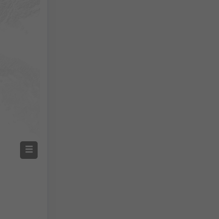
Précipitations mesurées
Screenshot
©