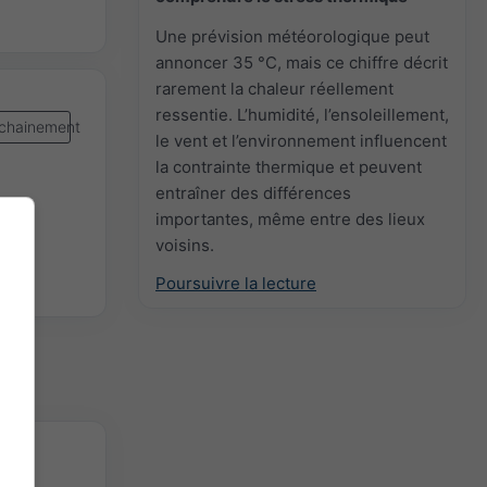
Une prévision météorologique peut
annoncer 35 °C, mais ce chiffre décrit
rarement la chaleur réellement
ressentie. L’humidité, l’ensoleillement,
chainement
le vent et l’environnement influencent
la contrainte thermique et peuvent
entraîner des différences
importantes, même entre des lieux
voisins.
Poursuivre la lecture