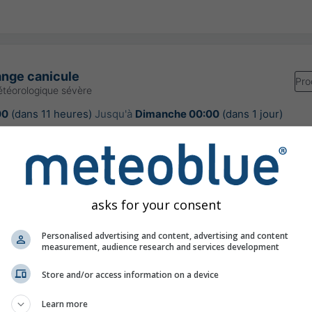
ange canicule
Pro
téorologique sévère
00
(dans 11 heures)
Jusqu'à
Dimanche 00:00
(dans 1 jour)
Meteo-France
our:
il y a 6 heures
asks for your consent
Personalised advertising and content, advertising and content
re à 43.74°N 4.14°E
measurement, audience research and services development
Store and/or access information on a device
Learn more