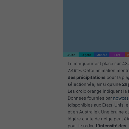
Bruine
Légère
Modéré
Fort
T
Le marqueur est placé sur 43
7.49°E. Cette animation montr
des précipitations
pour la pla
sélectionnée, ainsi qu'une
2h 
Les croix orange indiquent la 
Données fournies par
nowcas
(disponibles aux États-Unis, 
et en Australie). Une bruine o
légère chute de neige peut êtr
pour le radar.
L'intensité des