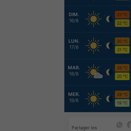
DIM.
31 °C
16/8
22 °C
LUN.
30 °C
17/8
21 °C
MAR.
28 °C
18/8
20 °C
MER.
28 °C
19/8
19 °C
Partager les