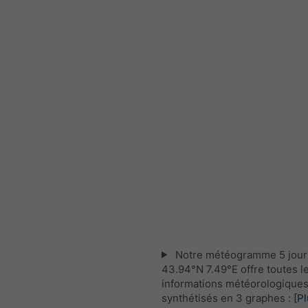
Notre météogramme 5 jour
43.94°N 7.49°E offre toutes l
informations météorologique
synthétisés en 3 graphes :
[Pl