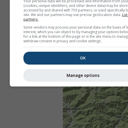
Your personal data will be processed and information from you
(cookies, unique identifiers, and other device data) may be store
accessed by and shared with 750 partners, or used specifically b
site. We and our partners may use precise geolocation data.
List
partners.
Some vendors may process your personal data on the basis of l
interest, which you can object to by managing your options belo
for a link at the bottom of this page or in the site menu to manag
withdraw consent in privacy and cookie settings.
OK
Manage options