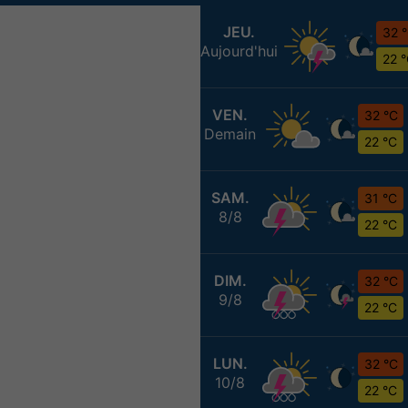
JEU.
32 
Aujourd'hui
22 
VEN.
32 °C
Demain
22 °C
SAM.
31 °C
8/8
22 °C
DIM.
32 °C
9/8
22 °C
LUN.
32 °C
10/8
22 °C