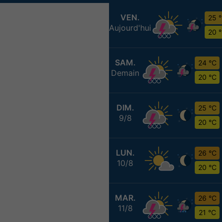
VEN.
25 
Aujourd'hui
20 
SAM.
24 °C
Demain
20 °C
DIM.
25 °C
9/8
20 °C
LUN.
26 °C
10/8
20 °C
MAR.
26 °C
11/8
21 °C