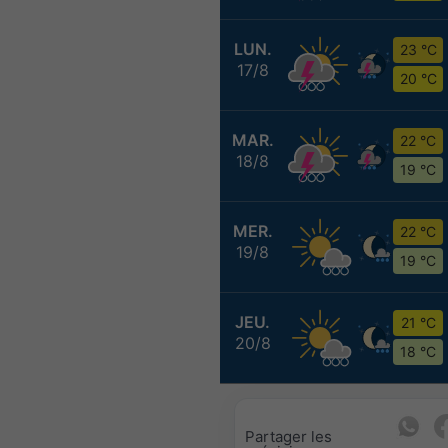
LUN.
23 °C
17/8
20 °C
MAR.
22 °C
18/8
19 °C
MER.
22 °C
19/8
19 °C
JEU.
21 °C
20/8
18 °C
Partager les