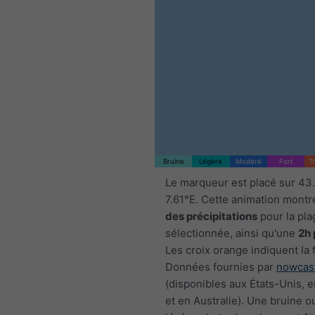
Bruine
Légère
Modéré
Fort
T
Le marqueur est placé sur 43
7.61°E. Cette animation montr
des précipitations
pour la pla
sélectionnée, ainsi qu'une
2h 
Les croix orange indiquent la 
Données fournies par
nowcas
(disponibles aux États-Unis, 
et en Australie). Une bruine o