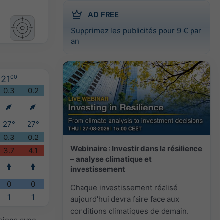
AD FREE
Supprimez les publicités pour 9 € par
an
21
00
0.3
0.2
27°
27°
0.3
0.2
Webinaire : Investir dans la résilience
3.7
4.1
– analyse climatique et
investissement
0
0
Chaque investissement réalisé
1
1
aujourd'hui devra faire face aux
conditions climatiques de demain.
isions avec