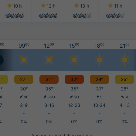
10 h
12 h
13 h
11 h
00
09
00
12
00
15
00
18
00
21
00
°
27°
31°
32°
29°
25°
°
30°
35°
35°
31°
28°
NE
NE
SSO
SO
S
SE
7
2-9
8-16
12-23
10-24
4-13
-
-
-
-
-
%
0%
0%
0%
0%
0%
Aucune précipitation prévue