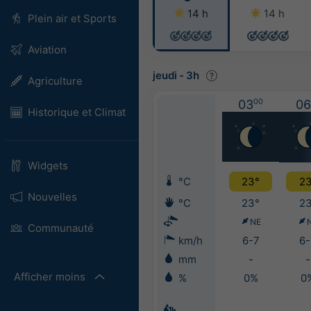
14 h
14 h
Plein air et Sports
Aviation
jeudi
-
3h
Agriculture
03
00
06
Historique et Climat
Widgets
°C
23°
23
Nouvelles
°C
23°
23
NE
Communauté
km/h
6-7
6-
mm
-
-
Afficher moins
%
0%
0