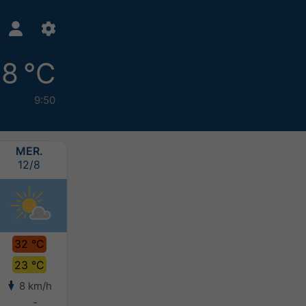
8 °C
9:50
MER.
JEU.
VEN.
SAM.
12/8
13/8
14/8
15/8
32 °C
34 °C
33 °C
32 °C
23 °C
24 °C
24 °C
23 °C
8 km/h
7 km/h
6 km/h
9 km/h
-
-
-
-