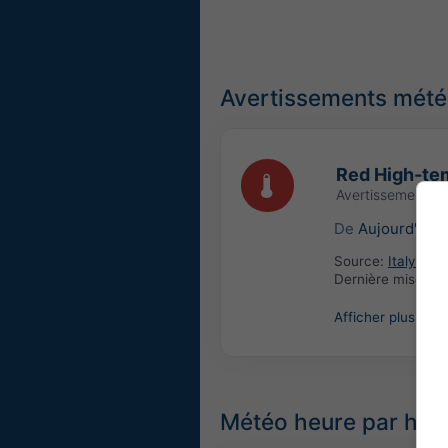
Avertissements météo
Red High-tem
Avertissement m
De
Aujourd'hui
Source:
Italy: Ce
Dernière mise à j
Afficher plus
Météo heure par heu