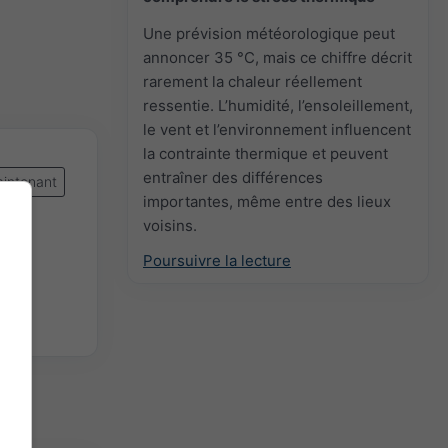
Une prévision météorologique peut
annoncer 35 °C, mais ce chiffre décrit
rarement la chaleur réellement
ressentie. L’humidité, l’ensoleillement,
le vent et l’environnement influencent
la contrainte thermique et peuvent
entraîner des différences
intenant
importantes, même entre des lieux
voisins.
Poursuivre la lecture