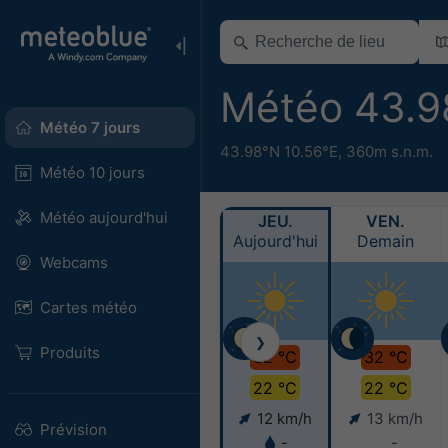
Météo 43.9
Météo 7 jours
43.98°N 10.56°E,
360m s.n.m.
Météo 10 jours
Météo aujourd'hui
JEU.
VEN.
Aujourd'hui
Demain
Webcams
Cartes météo
❯
Produits
32 °C
32 °C
22 °C
22 °C
12 km/h
13 km/h
Prévision
-
-