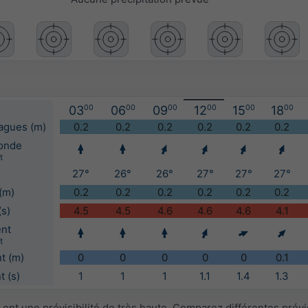
03
00
06
00
09
00
12
00
15
00
18
00
vagues (m)
0.2
0.2
0.2
0.2
0.2
0.2
'onde
t
27°
26°
26°
27°
27°
27°
(m)
0.2
0.2
0.2
0.2
0.2
0.2
(s)
4.5
4.5
4.6
4.6
4.6
4.1
ent
t
t (m)
0
0
0
0
0
0.1
 (s)
1
1
1
1.1
1.4
1.3
ont une prévisibilité de très haute. Comparez différentes prév