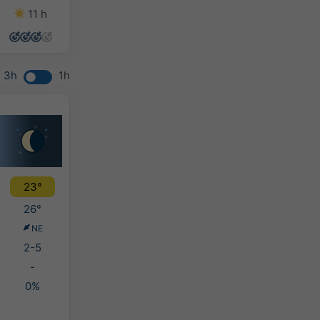
11 h
14 h
14 h
14 h
3h
1h
23°
26°
NE
2-5
-
0%