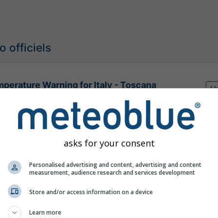
 officiels
perature Warning for Italy - Toscana
Ma
étéorologique extrême
09:00
(il y a 2 heures)
Jusqu'à
Samedi 23:59
(dans 2 jours)
ntro Nazionale di Meteorologia e Climatologia Aeronautica (CNMCA)
our:
il y a 15 minutes
asks for your consent
Personalised advertising and content, advertising and content
measurement, audience research and services development
Store and/or access information on a device
re à 43.98°N 10.56°E
Learn more