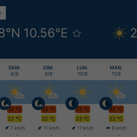
8°N 10.56°E
2
SAM.
DIM.
LUN.
MAR.
8/8
9/8
10/8
11/8
32 °C
33 °C
33 °C
32 °C
22 °C
22 °C
23 °C
22 °C
7 km/h
11 km/h
11 km/h
8 km/h
-
-
-
-