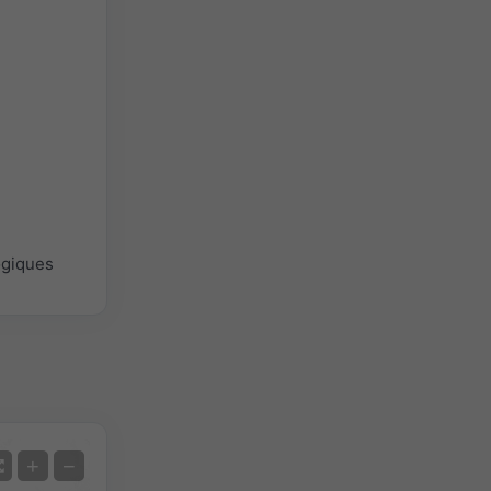
ogiques
Satellite
+
−