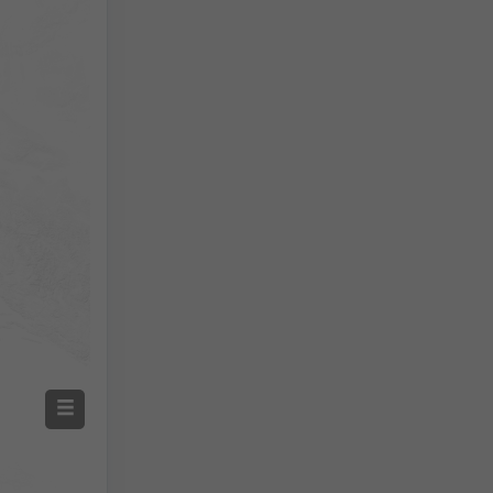
Sans radar
Avec radar
Température mesurée
Précipitations mesurées
Screenshot
©