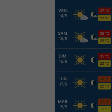
VEN.
37 °C
14/8
23 °C
SAM.
35 °C
15/8
22 °C
DIM.
35 °C
16/8
22 °C
LUN.
33 °C
17/8
22 °C
MAR.
32 °C
18/8
21 °C