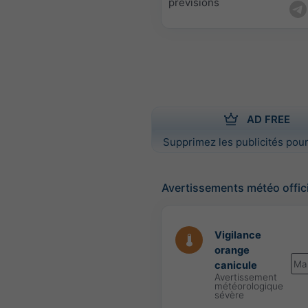
prévisions
AD FREE
Supprimez les publicités pour
Avertissements météo offic
Vigilance
orange
Ma
canicule
Avertissement
météorologique
sévère