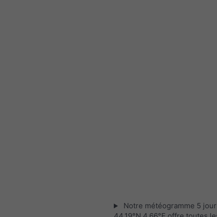
Notre météogramme 5 jour
44.19°N 4.66°E offre toutes le