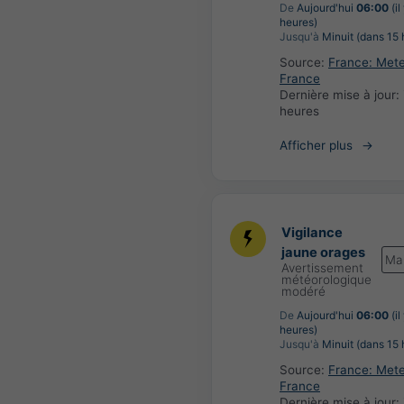
De
Aujourd'hui
06:00
(il
heures)
Jusqu'à
Minuit (dans 15 
Source:
France: Met
France
Dernière mise à jour:
heures
Afficher plus
Vigilance
jaune orages
Ma
Avertissement
météorologique
modéré
De
Aujourd'hui
06:00
(il
heures)
Jusqu'à
Minuit (dans 15 
Source:
France: Met
France
Dernière mise à jour: