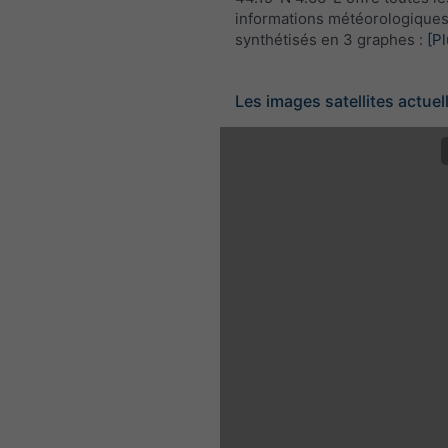
informations météorologique
synthétisés en 3 graphes :
[Pl
Les images satellites actuel