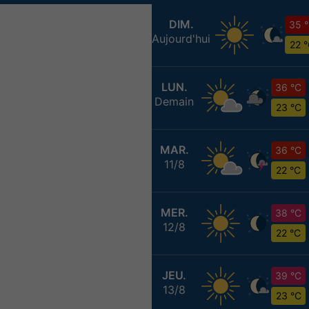
DIM.
35 
Aujourd'hui
22 
LUN.
36 °C
Demain
23 °C
MAR.
36 °C
11/8
22 °C
MER.
38 °C
12/8
22 °C
JEU.
39 °C
13/8
23 °C