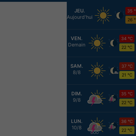
JEU.
35 
Aujourd'hui
26 
VEN.
34 °C
Demain
22 °C
SAM.
37 °C
8/8
21 °C
DIM.
35 °C
9/8
22 °C
LUN.
36 °C
10/8
22 °C