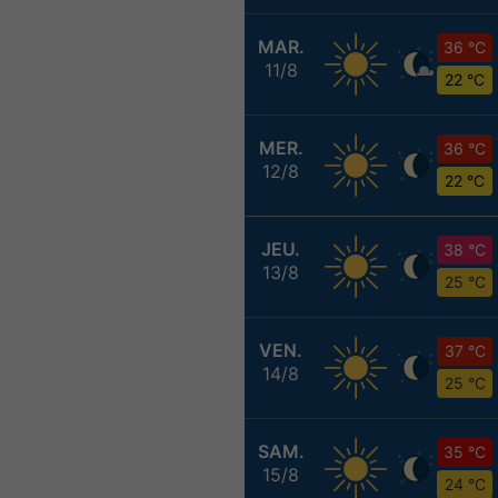
MAR.
36 °C
11/8
22 °C
MER.
36 °C
12/8
22 °C
JEU.
38 °C
13/8
25 °C
VEN.
37 °C
14/8
25 °C
SAM.
35 °C
15/8
24 °C