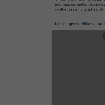
informations météorologique
synthétisés en 3 graphes :
[Pl
Les images satellites actuel