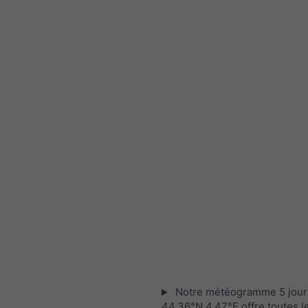
Notre météogramme 5 jour
44.36°N 4.47°E offre toutes l