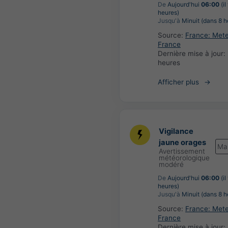
De
Aujourd'hui
06:00
(il
heures)
Jusqu'à
Minuit (dans 8 h
Source:
France: Met
France
Dernière mise à jour:
heures
Afficher plus
Vigilance
jaune orages
Ma
Avertissement
météorologique
modéré
De
Aujourd'hui
06:00
(il
heures)
Jusqu'à
Minuit (dans 8 h
Source:
France: Met
France
Dernière mise à jour: