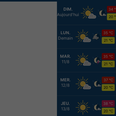
DIM.
34 
Aujourd'hui
20 
LUN.
35 °C
Demain
21 °C
MAR.
35 °C
11/8
21 °C
MER.
37 °C
12/8
20 °C
JEU.
38 °C
13/8
20 °C