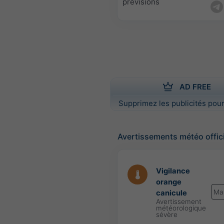
prévisions
AD FREE
Supprimez les publicités pour
Avertissements météo offic
Vigilance
orange
Ma
canicule
Avertissement
météorologique
sévère