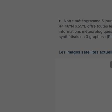
Notre météogramme 5 jour
44.48°N 6.55°E offre toutes l
informations météorologique
synthétisés en 3 graphes :
[Pl
Les images satellites actuel