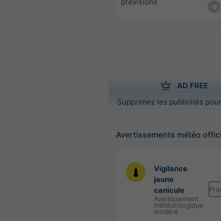
prévisions
AD FREE
Supprimez les publicités pour
Avertissements météo offic
Vigilance
jaune
Pro
canicule
Avertissement
météorologique
modéré