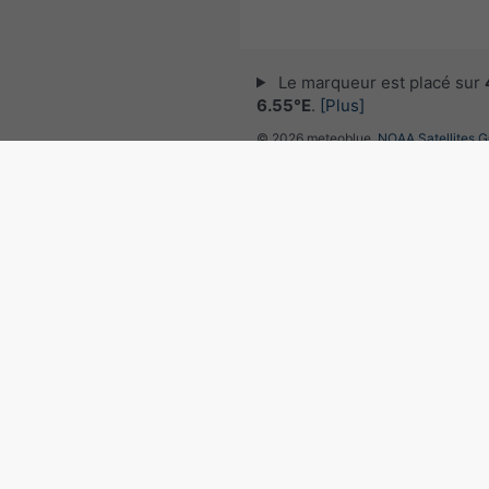
Le marqueur est placé sur
6.55°E
.
[Plus]
© 2026 meteoblue,
NOAA Satellites 
EUMETSAT
. Données de foudre fourni
nowcast
.
Suivre meteoblu
pour des informations météorol
intéressantes
Radar des précipitations, 4
6.55°E
©