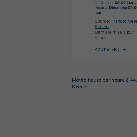
De
Demain
00:00
(dans 
Jusqu'à
Dimanche 00:0
jour)
Source:
France: Met
France
Dernière mise à jour:
heure
Afficher plus
Météo heure par heure à 4
6.55°E