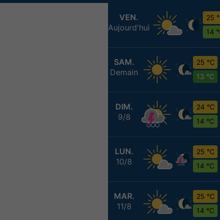
VEN.
25 
Aujourd'hui
14 
SAM.
25 °C
Demain
13 °C
DIM.
24 °C
9/8
14 °C
LUN.
25 °C
10/8
14 °C
MAR.
25 °C
11/8
14 °C