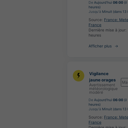
De
Aujourd'hui
06:00
(il
heures)
Jusqu'à
Minuit (dans 13 
Source:
France: Met
France
Dernière mise à jour:
heures
Afficher plus
Vigilance
jaune orages
Ma
Avertissement
météorologique
modéré
De
Aujourd'hui
06:00
(il
heures)
Jusqu'à
Minuit (dans 13 
Source:
France: Met
France
Dernière mise à jour: