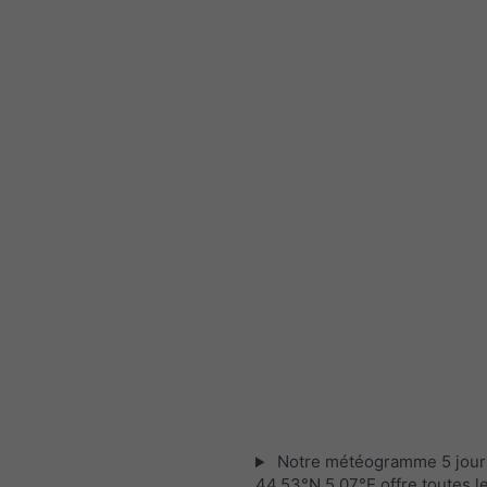
Notre météogramme 5 jour
44.53°N 5.07°E offre toutes l