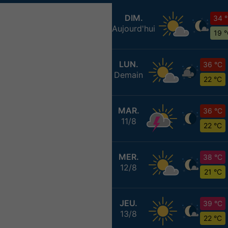
DIM.
34 
Aujourd'hui
19 
LUN.
36 °C
Demain
22 °C
MAR.
36 °C
11/8
22 °C
MER.
38 °C
12/8
21 °C
JEU.
39 °C
13/8
22 °C