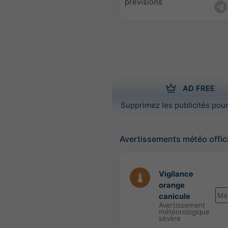
prévisions
AD FREE
Supprimez les publicités pour
Avertissements météo offic
Vigilance
orange
Ma
canicule
Avertissement
météorologique
sévère