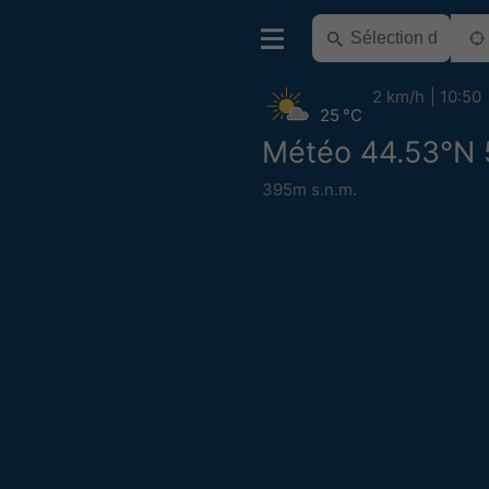
2 km/h
10:50
25 °C
Météo 44.53°N 
395m s.n.m.