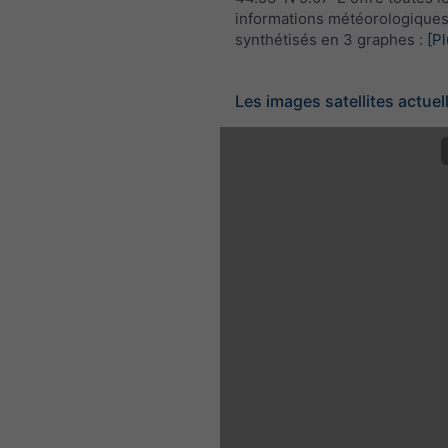
informations météorologique
synthétisés en 3 graphes :
[Pl
Les images satellites actuel