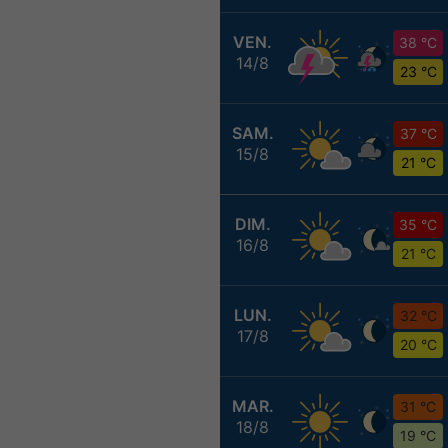
VEN.
38 °C
14/8
23 °C
SAM.
37 °C
15/8
21 °C
DIM.
35 °C
16/8
21 °C
LUN.
32 °C
17/8
20 °C
MAR.
31 °C
18/8
19 °C