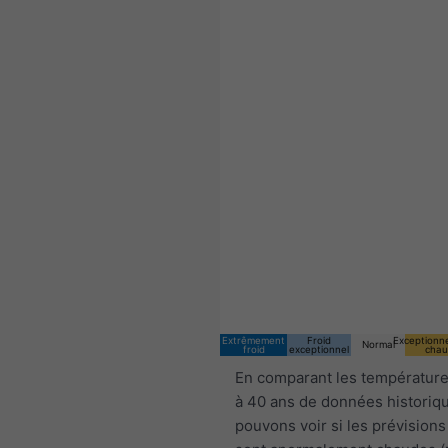
Extrêmement
Froid
Exceptionn
Normal
froid
exceptionnel
chau
En comparant les température
à 40 ans de données historiq
pouvons voir si les prévisions