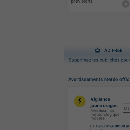
prévisions
AD FREE
Supprimez les publicités pour
Avertissements météo offic
Vigilance
jaune orages
Ma
Avertissement
météorologique
modéré
De
Aujourd'hui
00:00
(il