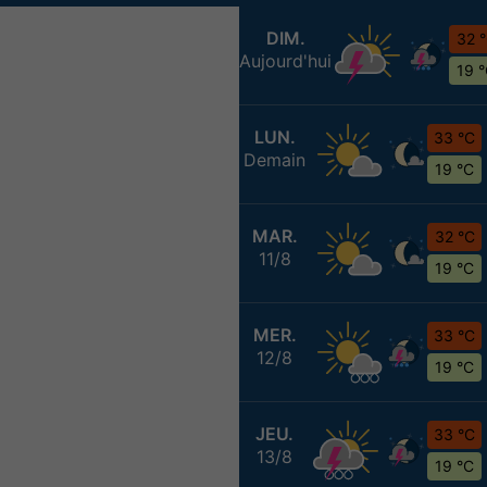
DIM.
32 
Aujourd'hui
19 
LUN.
33 °C
Demain
19 °C
MAR.
32 °C
11/8
19 °C
MER.
33 °C
12/8
19 °C
JEU.
33 °C
13/8
19 °C