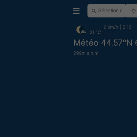
6 km/h
2:10
21 °C
Météo 44.57°N 
999m s.n.m.