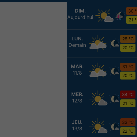
DIM.
30 
Aujourd'hui
21 
LUN.
28 °C
Demain
20 °C
MAR.
31 °C
11/8
20 °C
MER.
34 °C
12/8
21 °C
JEU.
33 °C
13/8
22 °C