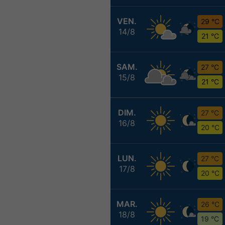
VEN.
29 °C
14/8
21 °C
SAM.
27 °C
15/8
21 °C
DIM.
27 °C
16/8
20 °C
LUN.
27 °C
17/8
20 °C
MAR.
26 °C
18/8
19 °C