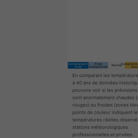
02:00 CEST
Sat 8
Sun 9
Extrêmement
Froid
Exceptionn
Normal
froid
exceptionnel
chau
En comparant les température
à 40 ans de données historiq
pouvons voir si les prévisions
sont anormalement chaudes 
rouges) ou froides (zones ble
points de couleur indiquent le
températures réelles observé
stations météorologiques
professionnelles et privées.