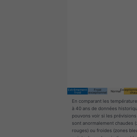
Extrêmement
Froid
Exceptionn
Normal
froid
exceptionnel
chau
En comparant les température
à 40 ans de données historiq
pouvons voir si les prévisions
sont anormalement chaudes 
rouges) ou froides (zones ble