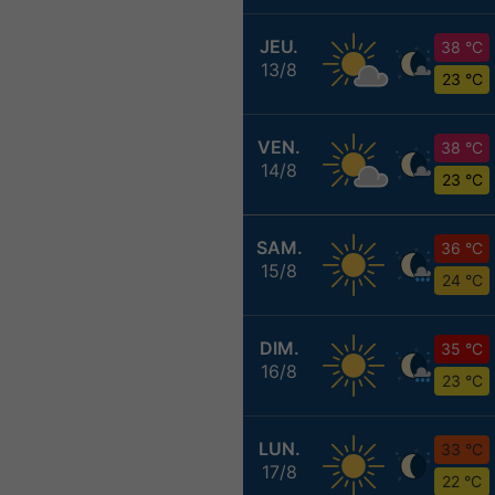
JEU.
38 °C
13/8
23 °C
VEN.
38 °C
14/8
23 °C
SAM.
36 °C
15/8
24 °C
DIM.
35 °C
16/8
23 °C
LUN.
33 °C
17/8
22 °C