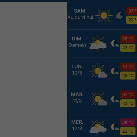
SAM.
37 
Aujourd'hui
22 
DIM.
36 °C
Demain
23 °C
LUN.
37 °C
10/8
23 °C
MAR.
37 °C
11/8
23 °C
MER.
38 °C
12/8
22 °C