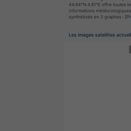
44.64°N 4.81°E offre toutes l
informations météorologique
synthétisés en 3 graphes :
[Pl
Les images satellites actuel