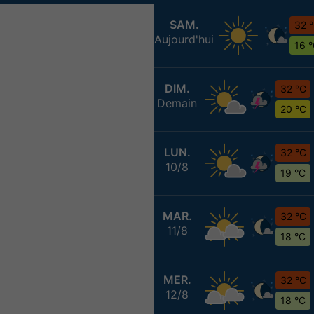
SAM.
32 
Aujourd'hui
16 
DIM.
32 °C
Demain
20 °C
LUN.
32 °C
10/8
19 °C
MAR.
32 °C
11/8
18 °C
MER.
32 °C
12/8
18 °C