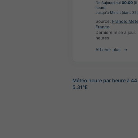
De
Aujourd'hui
00:00
(il
heure)
Jusqu'à
Minuit (dans 22 
Source:
France: Met
France
Dernière mise à jour:
heures
Afficher plus
Météo heure par heure à 4
5.31°E