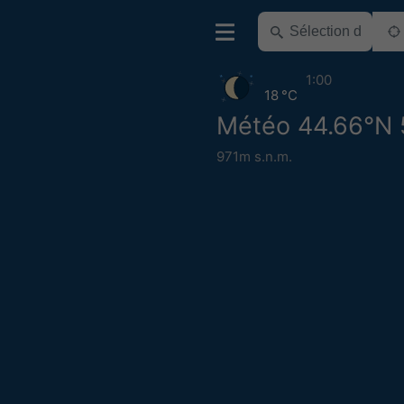
1:00
18 °C
Météo 44.66°N 
971m s.n.m.