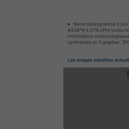
Notre météogramme 5 jour
44.66°N 5.31°E offre toutes l
informations météorologique
synthétisés en 3 graphes :
[Pl
Les images satellites actuel