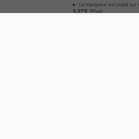
Le marqueur est placé sur
5.31°E
.
[Plus]
© 2026 meteoblue,
NOAA Satellites 
EUMETSAT
. Données de foudre fourni
nowcast
.
Suivre meteoblu
pour des informations météorol
intéressantes
Radar des précipitations, 4
5.31°E
©