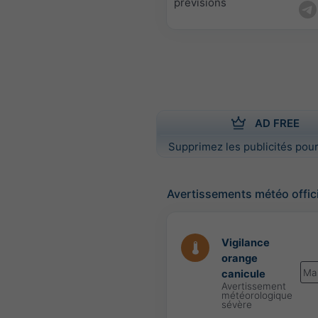
prévisions
AD FREE
Supprimez les publicités pour
Avertissements météo offic
Vigilance
orange
Ma
canicule
Avertissement
météorologique
sévère