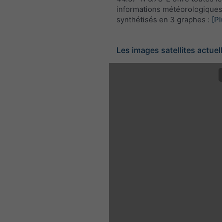
informations météorologique
synthétisés en 3 graphes :
[Pl
Les images satellites actuel