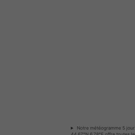
Notre météogramme 5 jour
44.67°N 6.78°E offre toutes l