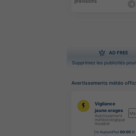
prévisions
AD FREE
Supprimez les publicités pour
Avertissements météo offic
Vigilance
jaune orages
Ma
Avertissement
météorologique
modéré
De
Aujourd'hui
00:00
(il