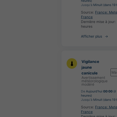
heures)
Jusqu'à
Minuit (dans 19 
Source:
France: Met
France
Dernière mise à jour:
heures
Afficher plus
Vigilance
jaune
Ma
canicule
Avertissement
météorologique
modéré
De
Aujourd'hui
00:00
(il
heures)
Jusqu'à
Minuit (dans 19 
Source:
France: Met
France
Dernière mise à jour: