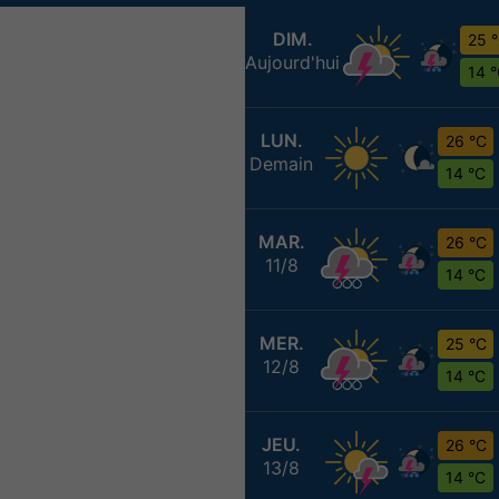
DIM.
25 
Aujourd'hui
14 
LUN.
26 °C
Demain
14 °C
MAR.
26 °C
11/8
14 °C
MER.
25 °C
12/8
14 °C
JEU.
26 °C
13/8
14 °C