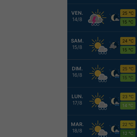
VEN.
25 °C
14/8
15 °C
SAM.
24 °C
15/8
15 °C
DIM.
25 °C
16/8
15 °C
LUN.
23 °C
17/8
14 °C
MAR.
22 °C
18/8
12 °C