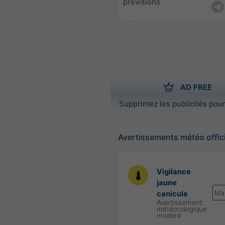
prévisions
AD FREE
Supprimez les publicités pour
Avertissements météo offic
Vigilance
jaune
Ma
canicule
Avertissement
météorologique
modéré