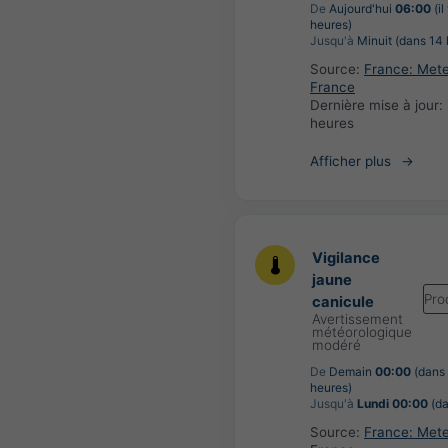
De
Aujourd'hui
06:00
(il
heures)
Jusqu'à
Minuit (dans 14 
Source:
France: Met
France
Dernière mise à jour:
heures
Afficher plus
Vigilance
jaune
Pro
canicule
Avertissement
météorologique
modéré
De
Demain
00:00
(dans
heures)
Jusqu'à
Lundi 00:00
(da
Source:
France: Met