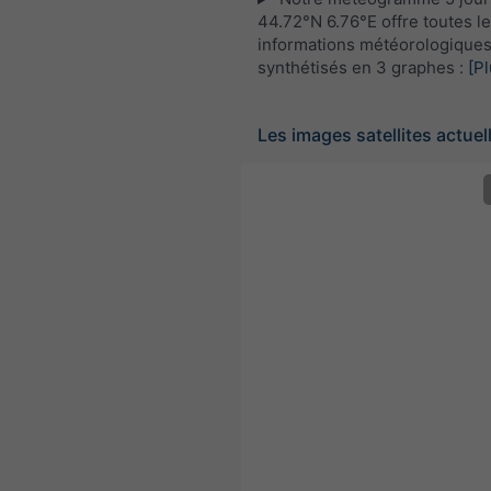
44.72°N 6.76°E offre toutes l
informations météorologique
synthétisés en 3 graphes :
[Pl
Les images satellites actuel