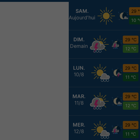
SAM.
29 
Aujourd'hui
10 
DIM.
29 °C
Demain
12 °C
LUN.
29 °C
10/8
11 °C
MAR.
29 °C
11/8
12 °C
MER.
29 °C
12/8
11 °C