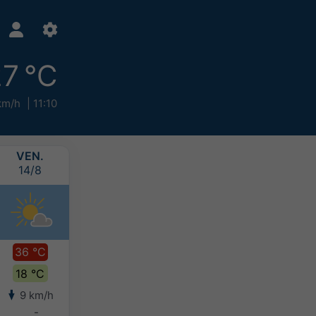
7 °C
km/h
11:10
VEN.
SAM.
DIM.
LUN.
14/8
15/8
16/8
17/8
36 °C
38 °C
35 °C
33 °C
18 °C
19 °C
18 °C
17 °C
9 km/h
10 km/h
6 km/h
12 km/h
-
-
-
-