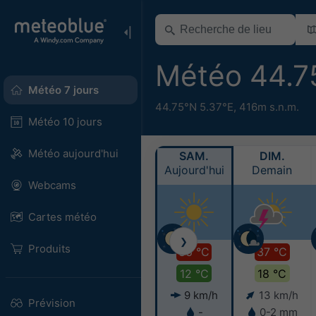
Météo 44.7
Météo 7 jours
44.75°N 5.37°E,
416m s.n.m.
Météo 10 jours
Météo aujourd'hui
SAM.
DIM.
Aujourd'hui
Demain
Webcams
Cartes météo
❯
Produits
36 °C
37 °C
12 °C
18 °C
9 km/h
13 km/h
Prévision
-
0-2 mm