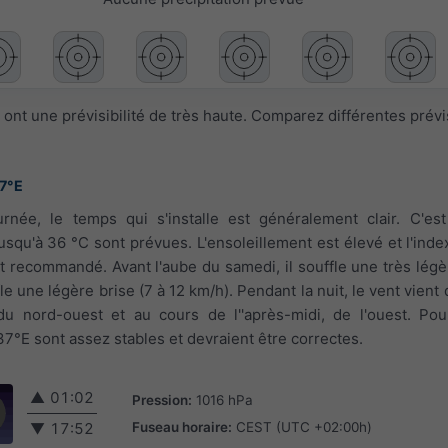
ont une prévisibilité de très haute. Comparez différentes prév
37°E
urnée, le temps qui s'installe est généralement clair. C'es
squ'à 36 °C sont prévues. L'ensoleillement est élevé et l'index
t recommandé. Avant l'aube du samedi, il souffle une très légèr
fle une légère brise (7 à 12 km/h). Pendant la nuit, le vent vient
du nord-ouest et au cours de l''après-midi, de l'ouest. Pou
7°E sont assez stables et devraient être correctes.
▲
01:02
Pression:
1016 hPa
Fuseau horaire:
CEST (UTC +02:00h)
▼
17:52