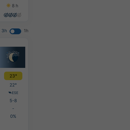
8 h
14 h
13 h
13 h
3h
1h
23°
22°
ESE
5-8
-
0%