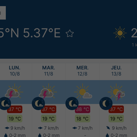
5°N 5.37°E
2
1 
LUN.
MAR.
MER.
JEU.
10/8
11/8
12/8
13/8
37 °C
37 °C
38 °C
37 °C
19 °C
19 °C
18 °C
19 °C
9 km/h
7 km/h
7 km/h
9 km/h
0-2 mm
0-2 mm
-
0-2 mm