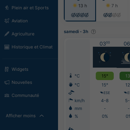
13 h
7 h
Plein air et Sports
Aviation
samedi
-
3h
Agriculture
03
00
06
Historique et Climat
Widgets
°C
15°
13
Nouvelles
°C
15°
12
ESE
E
Communauté
km/h
4-8
5-
mm
-
-
Afficher moins
%
0%
0