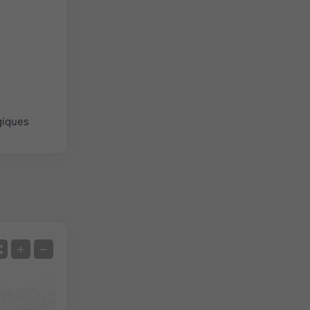
giques
Satellite
+
−
Sans radar
Avec radar
Température mesurée