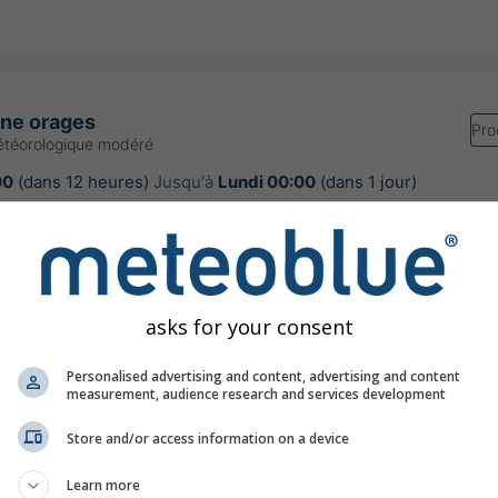
une orages
Pro
étéorologique modéré
00
(dans 12 heures)
Jusqu'à
Lundi 00:00
(dans 1 jour)
Meteo-France
our:
il y a 5 heures
asks for your consent
Personalised advertising and content, advertising and content
re à 44.75°N 5.37°E
measurement, audience research and services development
Store and/or access information on a device
Learn more