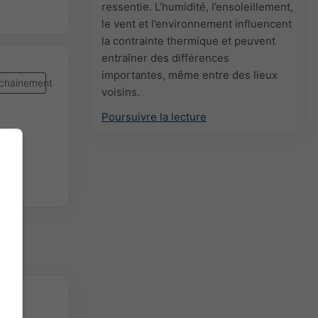
ressentie. L’humidité, l’ensoleillement,
le vent et l’environnement influencent
la contrainte thermique et peuvent
entraîner des différences
importantes, même entre des lieux
chainement
voisins.
Poursuivre la lecture