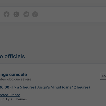
 officiels
ange canicule
Ma
téorologique sévère
06:00
(il y a 5 heures)
Jusqu'à
Minuit (dans 12 heures)
Meteo-France
our:
il y a 5 heures