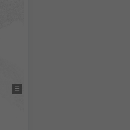
Précipitations mesurées
Screenshot
©