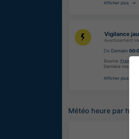
Afficher plus
Vigilance ja
Avertissement m
De
Demain
00:
Source:
France: 
Dernière mise à j
Afficher plus
Météo heure par heu