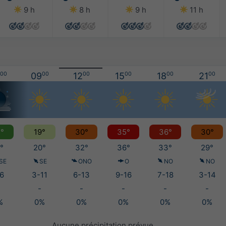
9 h
8 h
9 h
11 h
00
09
00
12
00
15
00
18
00
21
00
°
19°
30°
35°
36°
30°
°
20°
32°
36°
33°
29°
SE
SE
ONO
O
NO
NO
6
3-11
6-13
9-16
7-18
3-14
-
-
-
-
-
%
0%
0%
0%
0%
0%
Aucune précipitation prévue