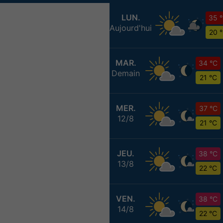
LUN.
35 
Aujourd'hui
20 
MAR.
34 °C
Demain
21 °C
MER.
37 °C
12/8
21 °C
JEU.
38 °C
13/8
22 °C
VEN.
38 °C
14/8
22 °C