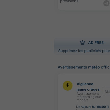
prévisions
AD FREE
Supprimez les publicités pour
Avertissements météo offic
Vigilance
jaune orages
Ma
Avertissement
météorologique
modéré
De
Aujourd'hui
06:00
(il