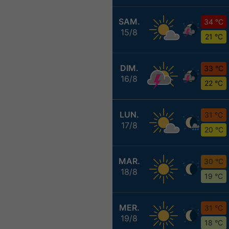
SAM.
34 °C
15/8
21 °C
DIM.
33 °C
16/8
22 °C
LUN.
31 °C
17/8
20 °C
MAR.
30 °C
18/8
19 °C
MER.
31 °C
19/8
18 °C