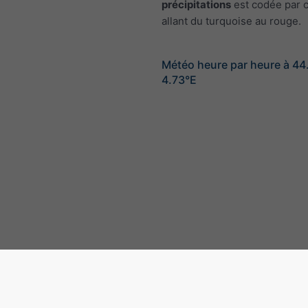
précipitations
est codée par c
allant du turquoise au rouge.
Météo heure par heure à 44
4.73°E