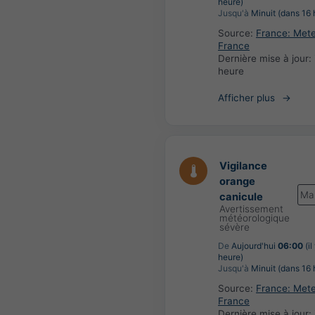
heure)
Jusqu'à
Minuit (dans 16 
Source:
France: Met
France
Dernière mise à jour:
heure
Afficher plus
Vigilance
orange
Ma
canicule
Avertissement
météorologique
sévère
De
Aujourd'hui
06:00
(il
heure)
Jusqu'à
Minuit (dans 16 
Source:
France: Met
France
Dernière mise à jour: