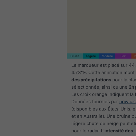
Bruine
Légère
Modéré
Fort
T
Le marqueur est placé sur 44
4.73°E. Cette animation mont
des précipitations
pour la pla
sélectionnée, ainsi qu'une
2h 
Les croix orange indiquent la 
Données fournies par
nowcas
(disponibles aux États-Unis, 
et en Australie). Une bruine o
légère chute de neige peut êtr
pour le radar.
L'intensité des