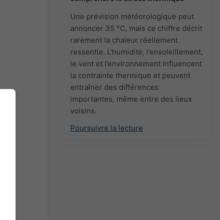
Une prévision météorologique peut
annoncer 35 °C, mais ce chiffre décrit
rarement la chaleur réellement
ressentie. L’humidité, l’ensoleillement,
le vent et l’environnement influencent
la contrainte thermique et peuvent
entraîner des différences
importantes, même entre des lieux
voisins.
Poursuivre la lecture