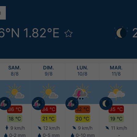
6°N 1.82°E
SAM.
DIM.
LUN.
MAR.
8/8
9/8
10/8
11/8
36 °C
34 °C
32 °C
35 °C
18 °C
21 °C
20 °C
19 °C
9 km/h
12 km/h
9 km/h
11 km/h
0-2 mm
0-5 mm
0-10 mm
-