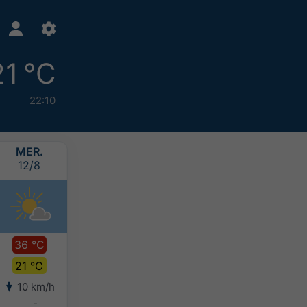
21 °C
22:10
MER.
JEU.
VEN.
SAM.
12/8
13/8
14/8
15/8
36 °C
37 °C
34 °C
32 °C
21 °C
21 °C
21 °C
20 °C
10 km/h
7 km/h
7 km/h
7 km/h
-
-
-
-