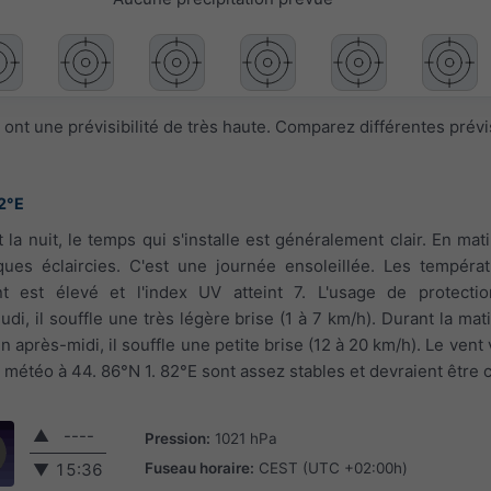
ont une prévisibilité de très haute. Comparez différentes prév
2°E
la nuit, le temps qui s'installe est généralement clair. En mat
ques éclaircies. C'est une journée ensoleillée. Les tempéra
nt est élevé et l'index UV atteint 7. L'usage de protectio
i, il souffle une très légère brise (1 à 7 km/h). Durant la mati
n après-midi, il souffle une petite brise (12 à 20 km/h). Le vent
s météo à 44. 86°N 1. 82°E sont assez stables et devraient être 
▲
----
Pression:
1021 hPa
Fuseau horaire:
CEST (UTC +02:00h)
▼
15:36