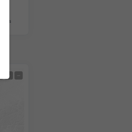
giques
Satellite
+
−
Sans radar
Avec radar
Température mesurée
Précipitations mesurées
Screenshot
©