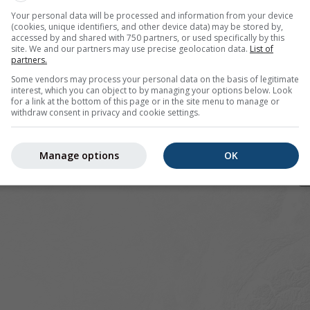
Your personal data will be processed and information from your device
(cookies, unique identifiers, and other device data) may be stored by,
accessed by and shared with 750 partners, or used specifically by this
site. We and our partners may use precise geolocation data.
List of
pour 44.86°N 1.82°E offre toutes les informations météorolo
partners.
lus]
Some vendors may process your personal data on the basis of legitimate
interest, which you can object to by managing your options below. Look
for a link at the bottom of this page or in the site menu to manage or
withdraw consent in privacy and cookie settings.
 actuelles
Manage options
OK