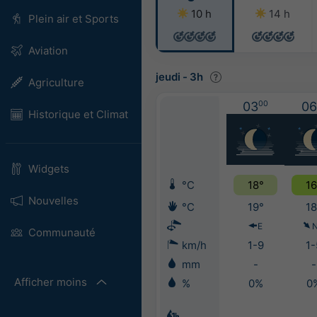
10 h
14 h
Plein air et Sports
Aviation
jeudi
-
3h
Agriculture
03
00
06
Historique et Climat
Widgets
°C
18°
16
Nouvelles
°C
19°
18
E
Communauté
km/h
1-9
1-
mm
-
-
Afficher moins
%
0%
0