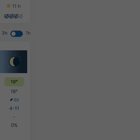
11 h
13 h
14 h
13 h
3h
1h
19°
18°
SO
4-11
-
0%