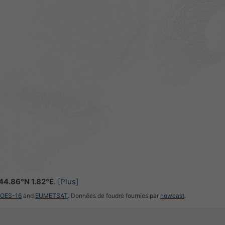
44.86°N 1.82°E
.
[Plus]
GOES-16
and
EUMETSAT
. Données de foudre fournies par
nowcast
.