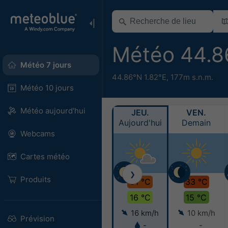
Météo 44.8
Météo 7 jours
44.86°N 1.82°E,
177m s.n.m.
Météo 10 jours
Météo aujourd'hui
JEU.
VEN.
Aujourd'hui
Demain
Webcams
Cartes météo
❯
Produits
31 °C
33 °C
16 °C
15 °C
16 km/h
10 km/h
Prévision
-
-