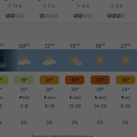
11 h
7 h
4 h
9 h
00
09
00
12
00
15
00
18
00
21
00
°
19°
26°
30°
31°
26°
°
20°
26°
30°
29°
24°
NO
ENE
NNO
NNO
NNO
NO
5
2-8
9-18
15-26
14-29
6-20
-
-
-
-
-
%
0%
0%
0%
0%
0%
Aucune précipitation prévue