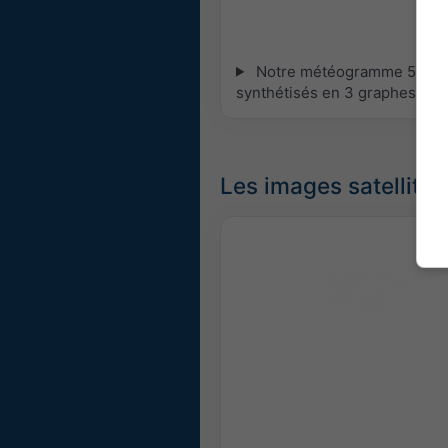
Notre météogramme 5 jours 
synthétisés en 3 graphes :
[P
Les images satellites