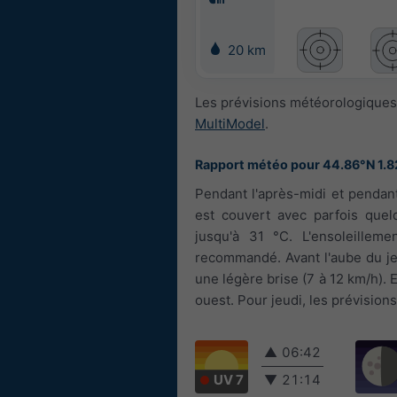
20 km
Les prévisions météorologiques 
MultiModel
.
Rapport météo pour 44.86°N 1.8
Pendant l'après-midi et pendant 
est couvert avec parfois quel
jusqu'à 31 °C. L'ensoleilleme
recommandé. Avant l'aube du jeud
une légère brise (7 à 12 km/h). E
ouest. Pour jeudi, les prévision
▲
06:42
UV 7
▼
21:14