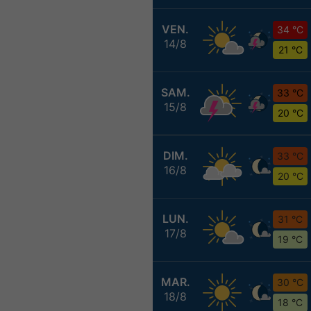
VEN.
34 °C
14/8
21 °C
SAM.
33 °C
15/8
20 °C
DIM.
33 °C
16/8
20 °C
LUN.
31 °C
17/8
19 °C
MAR.
30 °C
18/8
18 °C