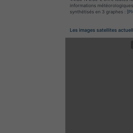
informations météorologique
synthétisés en 3 graphes :
[Pl
Les images satellites actuel