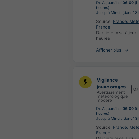
De
Aujourd'hui
06:00
(il
heures)
Jusqu'à
Minuit (dans 13 
Source:
France: Met
France
Dernière mise à jour:
heures
Afficher plus
Vigilance
jaune orages
Ma
Avertissement
météorologique
modéré
De
Aujourd'hui
06:00
(il
heures)
Jusqu'à
Minuit (dans 13 
Source:
France: Met
France
Dernière mise à jour: