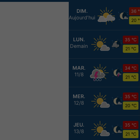
DIM.
36 
Aujourd'hui
20 
LUN.
35 °C
Demain
21 °C
MAR.
34 °C
11/8
21 °C
MER.
35 °C
12/8
20 °C
JEU.
35 °C
13/8
21 °C