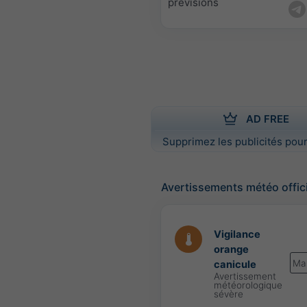
prévisions
AD FREE
Supprimez les publicités pour
Avertissements météo offic
Vigilance
orange
Ma
canicule
Avertissement
météorologique
sévère