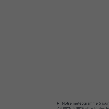
Notre météogramme 5 jour
44.88°N 5.69°E offre toutes l