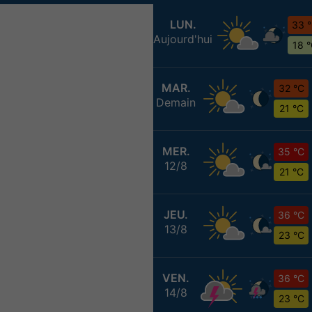
LUN.
33 
Aujourd'hui
18 
MAR.
32 °C
Demain
21 °C
MER.
35 °C
12/8
21 °C
JEU.
36 °C
13/8
23 °C
VEN.
36 °C
14/8
23 °C