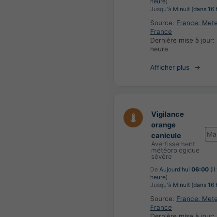
heure)
Jusqu'à
Minuit (dans 16 
Source:
France: Met
France
Dernière mise à jour:
heure
Afficher plus
Vigilance
orange
Ma
canicule
Avertissement
météorologique
sévère
De
Aujourd'hui
06:00
(il
heure)
Jusqu'à
Minuit (dans 16 
Source:
France: Met
France
Dernière mise à jour: