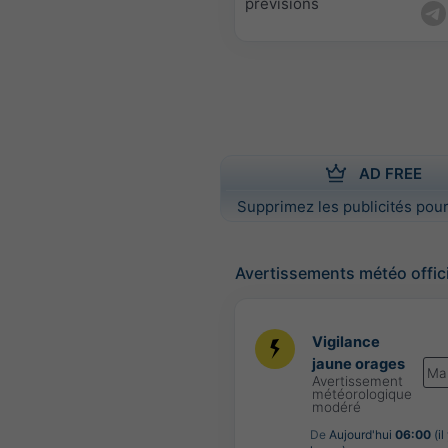
prévisions
AD FREE
Supprimez les publicités pour
Avertissements météo offic
Vigilance
jaune orages
Ma
Avertissement
météorologique
modéré
De
Aujourd'hui
06:00
(il