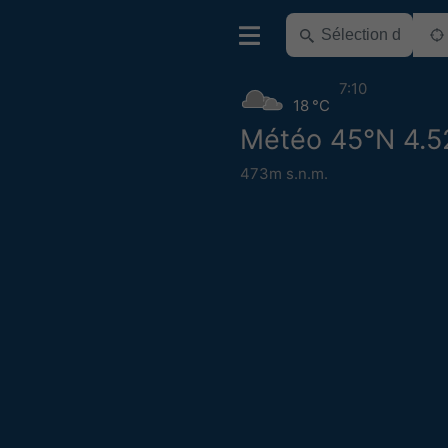
7:10
18 °C
Météo 45°N 4.5
473m s.n.m.