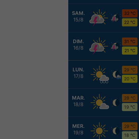
SAM.
32 °C
15/8
22 °C
DIM.
31 °C
16/8
21 °C
LUN.
29 °C
17/8
20 °C
MAR.
28 °C
18/8
19 °C
MER.
29 °C
19/8
18 °C