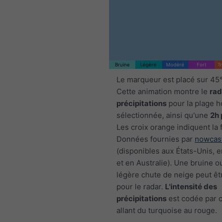
Bruine
Légère
Modéré
Fort
T
Le marqueur est placé sur 45
Cette animation montre le
rad
précipitations
pour la plage h
sélectionnée, ainsi qu'une
2h 
Les croix orange indiquent la 
Données fournies par
nowcas
(disponibles aux États-Unis, 
et en Australie). Une bruine o
légère chute de neige peut êtr
pour le radar.
L'intensité des
précipitations
est codée par c
allant du turquoise au rouge.