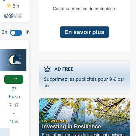
8 h
7 h
8 h
8 h
3h
1h
AD FREE
Supprimez les publicités pour 9 € par
11°
an
9°
NNO
7-17
-
10%