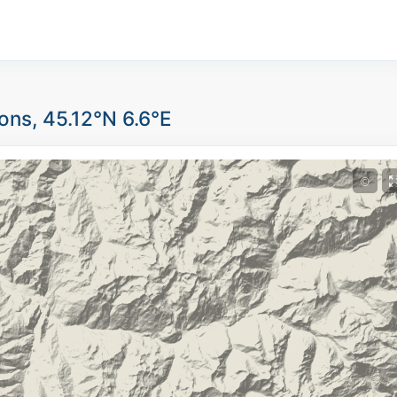
ons, 45.12°N 6.6°E
©