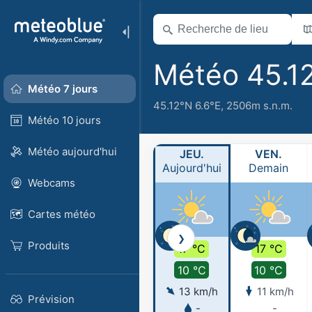
Météo 45.1
Météo 7 jours
45.12°N 6.6°E,
2506m s.n.m.
Météo 10 jours
Météo aujourd'hui
JEU.
VEN.
Aujourd'hui
Demain
Webcams
Cartes météo
❯
Produits
17 °C
17 °C
10 °C
10 °C
13 km/h
11 km/h
Prévision
-
-