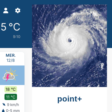
15 °C
9:10
MER.
JEU.
VEN.
SAM.
12/8
13/8
14/8
15/8
18 °C
18 °C
18 °C
16 °C
11 °C
12 °C
13 °C
12 °C
9 km/h
9 km/h
8 km/h
9 km/h
0-5 mm
-
0-2 mm
5-10 mm