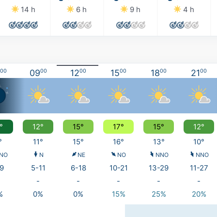
14 h
6 h
9 h
4 h
00
09
00
12
00
15
00
18
00
21
00
°
12°
15°
17°
15°
12°
°
11°
15°
16°
13°
10°
NO
N
NE
NO
NNO
NNO
9
5-11
6-18
10-21
13-29
11-27
-
-
-
-
-
%
0%
0%
15%
25%
20%