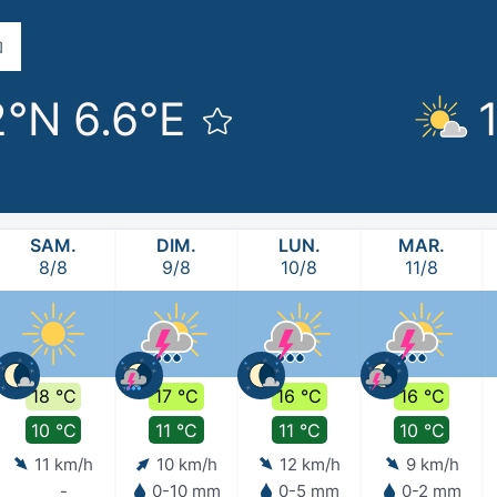
2°N 6.6°E
SAM.
DIM.
LUN.
MAR.
8/8
9/8
10/8
11/8
18 °C
17 °C
16 °C
16 °C
10 °C
11 °C
11 °C
10 °C
11 km/h
10 km/h
12 km/h
9 km/h
-
0-10 mm
0-5 mm
0-2 mm