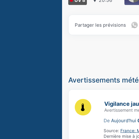
UV 8
▼
20:56
Partager les prévisions
Avertissements météo
Vigilance ja
Avertissement m
De
Aujourd'hui
Source:
France: 
Dernière mise à j