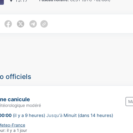
▼
15:17
 officiels
une canicule
Ma
étéorologique modéré
00:00
(il y a 9 heures)
Jusqu'à
Minuit (dans 14 heures)
Meteo-France
our:
il y a 1 jour