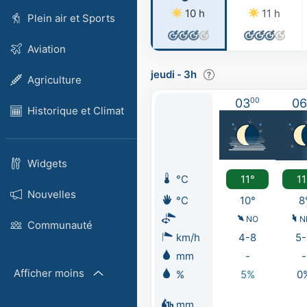
10 h
11 h
Plein air et Sports
Aviation
jeudi
-
3h
Agriculture
03
00
06
Historique et Climat
Widgets
°C
11°
11
Nouvelles
°C
10°
8
NO
N
Communauté
km/h
4-8
5-
mm
-
-
Afficher moins
%
5%
0
mm