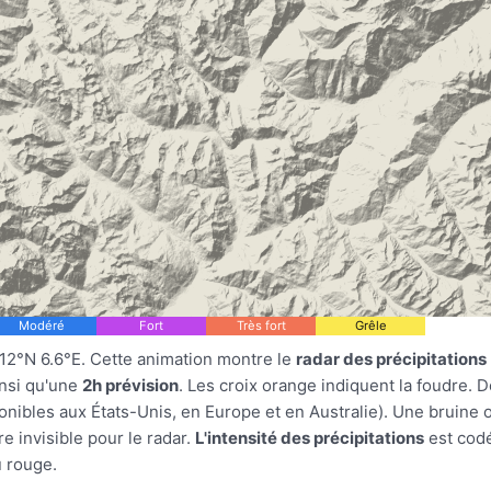
Modéré
Fort
Très fort
Grêle
12°N 6.6°E. Cette animation montre le
radar des précipitations
insi qu'une
2h prévision
. Les croix orange indiquent la foudre.
onibles aux États-Unis, en Europe et en Australie). Une bruine 
e invisible pour le radar.
L'intensité des précipitations
est cod
u rouge.