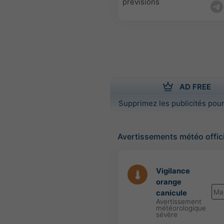
prévisions
AD FREE
Supprimez les publicités pour
Avertissements météo offic
Vigilance
orange
Ma
canicule
Avertissement
météorologique
sévère