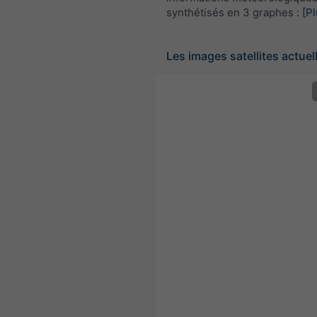
synthétisés en 3 graphes :
[Pl
Les images satellites actuel