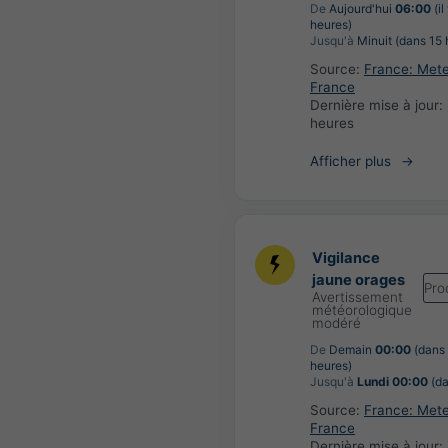
De
Aujourd'hui
06:00
(il
heures)
Jusqu'à
Minuit (dans 15 
Source:
France: Met
France
Dernière mise à jour:
heures
Afficher plus
Vigilance
jaune orages
Pro
Avertissement
météorologique
modéré
De
Demain
00:00
(dans
heures)
Jusqu'à
Lundi 00:00
(da
Source:
France: Met
France
Dernière mise à jour: