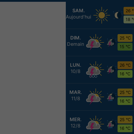
SAM.
26 
Aujourd'hui
18 
DIM.
25 °C
Demain
15 °C
LUN.
26 °C
10/8
16 °C
MAR.
25 °C
11/8
16 °C
MER.
25 °C
12/8
16 °C