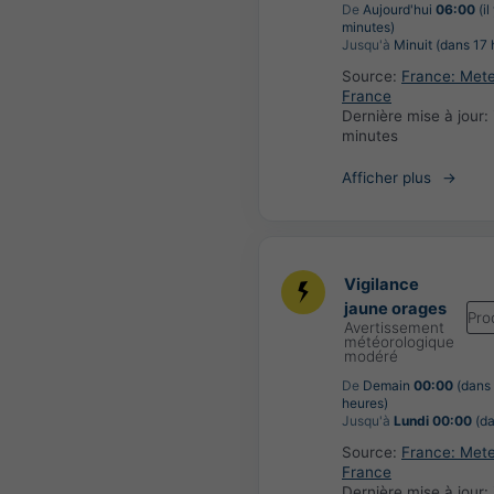
De
Aujourd'hui
06:00
(il
minutes)
Jusqu'à
Minuit (dans 17 
Source:
France: Met
France
Dernière mise à jour:
minutes
Afficher plus
Vigilance
jaune orages
Pro
Avertissement
météorologique
modéré
De
Demain
00:00
(dans
heures)
Jusqu'à
Lundi 00:00
(da
Source:
France: Met
France
Dernière mise à jour: