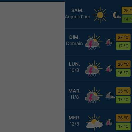
SAM.
25 
Aujourd'hui
14 
DIM.
27 °C
Demain
17 °C
LUN.
26 °C
10/8
16 °C
MAR.
25 °C
11/8
17 °C
MER.
26 °C
12/8
17 °C