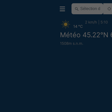
2 km/h
5:10
14 °C
Météo 45.22°N 
1508m s.n.m.