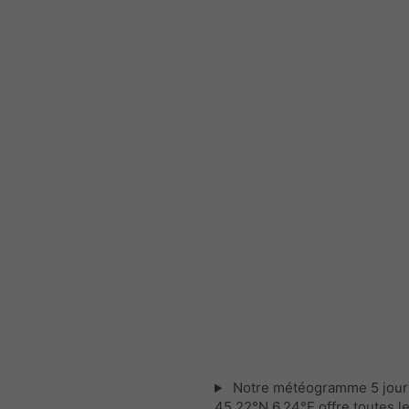
Notre météogramme 5 jour
45.22°N 6.24°E offre toutes l