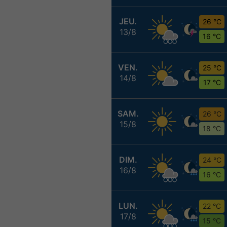
JEU.
26 °C
13/8
16 °C
VEN.
25 °C
14/8
17 °C
SAM.
26 °C
15/8
18 °C
DIM.
24 °C
16/8
16 °C
LUN.
22 °C
17/8
15 °C