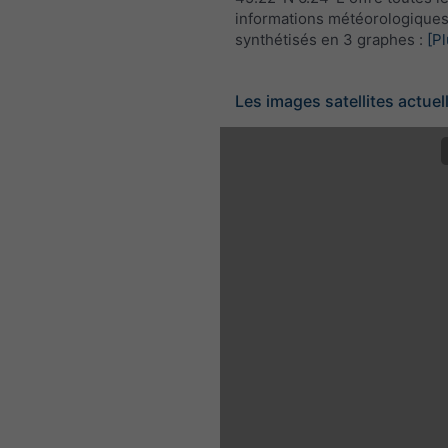
informations météorologique
synthétisés en 3 graphes :
[Pl
Les images satellites actuel