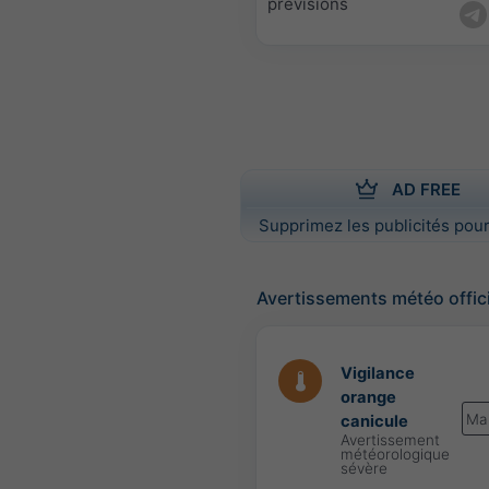
prévisions
AD FREE
Supprimez les publicités pour
Avertissements météo offic
Vigilance
orange
Ma
canicule
Avertissement
météorologique
sévère