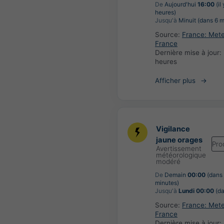
De
Aujourd'hui
16:00
(il
heures)
Jusqu'à
Minuit (dans 6 m
Source:
France: Met
France
Dernière mise à jour:
heures
Afficher plus
Vigilance
jaune orages
Pro
Avertissement
météorologique
modéré
De
Demain
00:00
(dans
minutes)
Jusqu'à
Lundi 00:00
(da
Source:
France: Met
France
Dernière mise à jour: