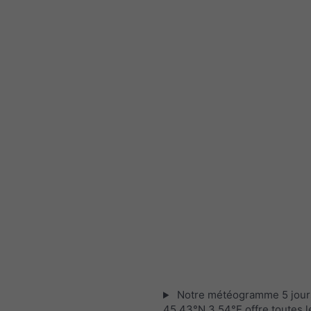
Notre météogramme 5 jour
45.43°N 3.54°E offre toutes l