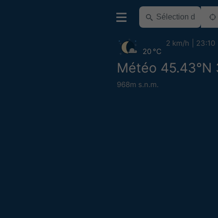
2 km/h
23:10
20 °C
Météo 45.43°N 
968m s.n.m.