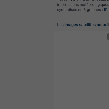
informations météorologique
synthétisés en 3 graphes :
[Pl
Les images satellites actuel