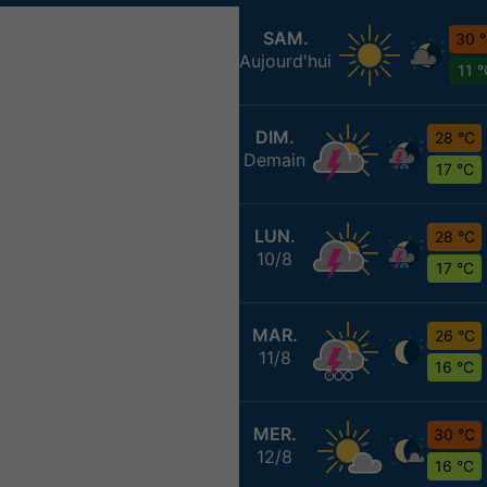
SAM.
30 
Aujourd'hui
11 
DIM.
28 °C
Demain
17 °C
LUN.
28 °C
10/8
17 °C
MAR.
26 °C
11/8
16 °C
MER.
30 °C
12/8
16 °C