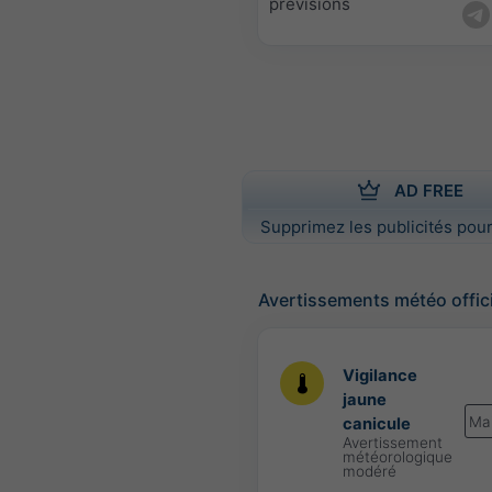
prévisions
AD FREE
Supprimez les publicités pour
Avertissements météo offic
Vigilance
jaune
Ma
canicule
Avertissement
météorologique
modéré