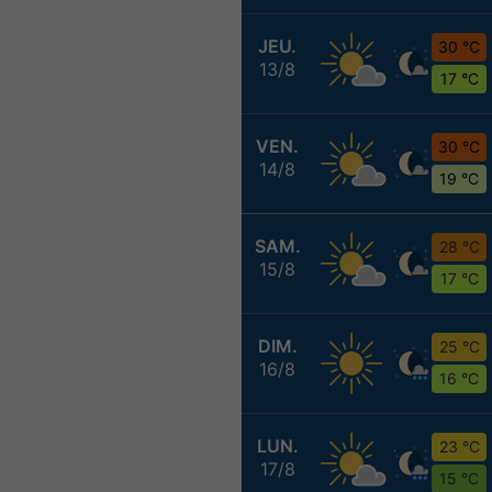
JEU.
30 °C
13/8
17 °C
VEN.
30 °C
14/8
19 °C
SAM.
28 °C
15/8
17 °C
DIM.
25 °C
16/8
16 °C
LUN.
23 °C
17/8
15 °C