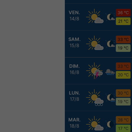
VEN.
36 °C
14/8
21 °C
SAM.
33 °C
15/8
19 °C
DIM.
33 °C
16/8
20 °C
LUN.
30 °C
17/8
19 °C
MAR.
28 °C
18/8
17 °C