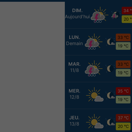
DIM.
34 
Aujourd'hui
20 
LUN.
33 °C
Demain
19 °C
MAR.
33 °C
11/8
19 °C
MER.
35 °C
12/8
19 °C
JEU.
37 °C
13/8
20 °C