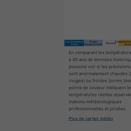
Extrêmement
Froid
Exceptionn
Normal
froid
exceptionnel
chau
En comparant les température
à 40 ans de données historiq
pouvons voir si les prévisions
sont anormalement chaudes 
rouges) ou froides (zones ble
points de couleur indiquent le
températures réelles observé
stations météorologiques
professionnelles et privées.
Plus de cartes météo