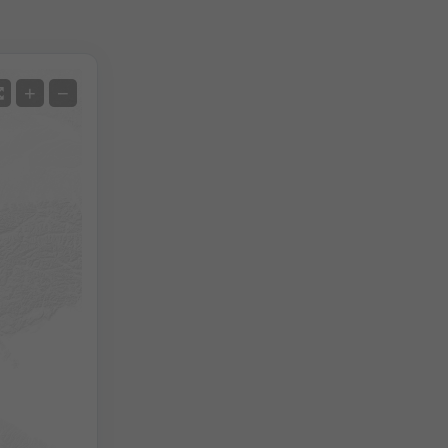
Satellite
+
−
Sans radar
Avec radar
Température mesurée
Précipitations mesurées
Screenshot
©