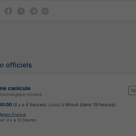
 officiels
une canicule
Ma
étéorologique modéré
00:00
(il y a 4 heures)
Jusqu'à
Minuit (dans 19 heures)
Meteo-France
our:
il y a 12 heures