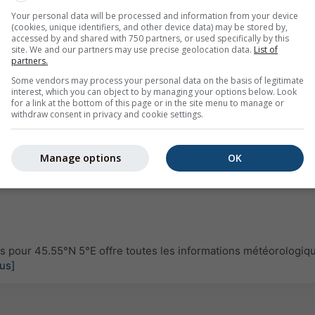
Your personal data will be processed and information from your device
(cookies, unique identifiers, and other device data) may be stored by,
accessed by and shared with 750 partners, or used specifically by this
site. We and our partners may use precise geolocation data.
List of
partners.
Some vendors may process your personal data on the basis of legitimate
interest, which you can object to by managing your options below. Look
for a link at the bottom of this page or in the site menu to manage or
withdraw consent in privacy and cookie settings.
Manage options
OK
pour 45.55°N 5°E offre toutes les informations météorologiq
lus]