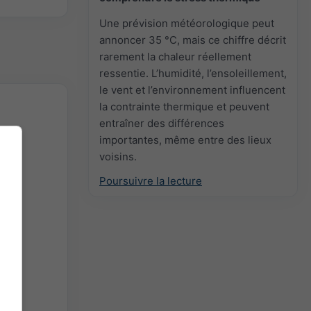
Une prévision météorologique peut
annoncer 35 °C, mais ce chiffre décrit
rarement la chaleur réellement
ressentie. L’humidité, l’ensoleillement,
le vent et l’environnement influencent
la contrainte thermique et peuvent
entraîner des différences
importantes, même entre des lieux
voisins.
Poursuivre la lecture