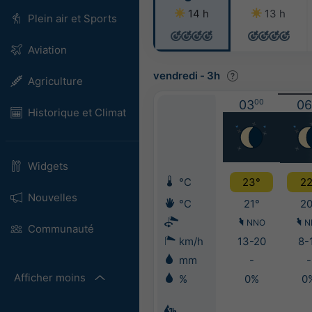
14 h
13 h
Plein air et Sports
Aviation
vendredi
-
3h
Agriculture
03
00
06
Historique et Climat
Widgets
°C
23°
22
Nouvelles
°C
21°
20
NNO
N
Communauté
km/h
13-20
8-
mm
-
-
Afficher moins
%
0%
0