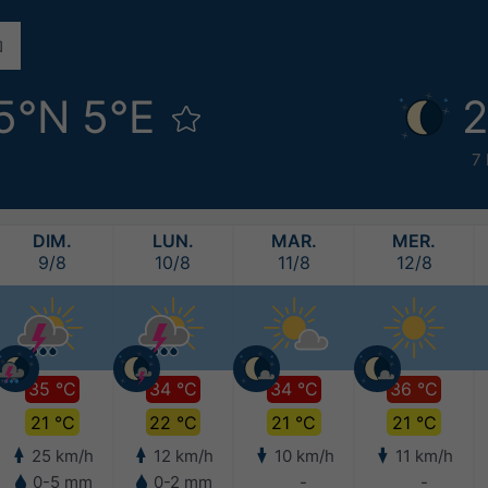
5°N 5°E
2
7
DIM.
LUN.
MAR.
MER.
9/8
10/8
11/8
12/8
35 °C
34 °C
34 °C
36 °C
21 °C
22 °C
21 °C
21 °C
25 km/h
12 km/h
10 km/h
11 km/h
0-5 mm
0-2 mm
-
-