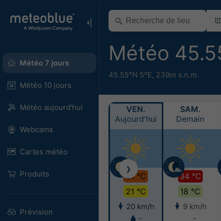
Météo 45.5
Météo 7 jours
45.55°N 5°E,
239m s.n.m.
Météo 10 jours
Météo aujourd'hui
VEN.
SAM.
Aujourd'hui
Demain
Webcams
Cartes météo
❯
Produits
31 °C
34 °C
21 °C
18 °C
20 km/h
9 km/h
Prévision
-
-