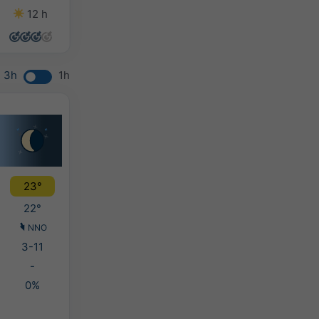
12 h
14 h
14 h
11 h
3h
1h
23°
22°
NNO
3-11
-
0%