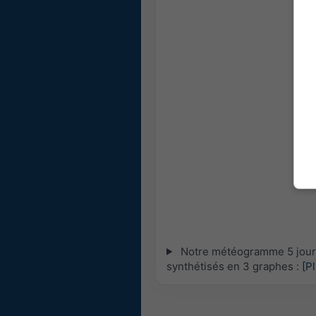
Notre météogramme 5 jours 
synthétisés en 3 graphes :
[P