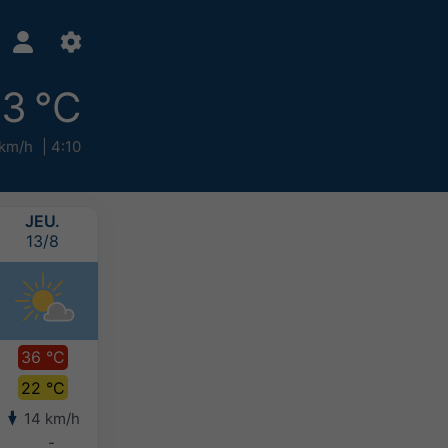
3 °C
 km/h
4:10
JEU.
VEN.
SAM.
DIM.
13/8
14/8
15/8
16/8
36 °C
36 °C
35 °C
32 °C
22 °C
23 °C
23 °C
22 °C
14 km/h
9 km/h
4 km/h
4 km/h
-
-
-
-