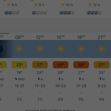
6 h
9 h
10 h
12 h
00
09
00
12
00
15
00
18
00
21
00
°
23°
27°
30°
30°
27°
°
19°
24°
28°
27°
24°
NO
NNO
N
N
N
N
17
15-21
17-33
19-33
17-29
9-23
-
-
-
-
-
%
5%
5%
0%
0%
0%
Aucune précipitation prévue