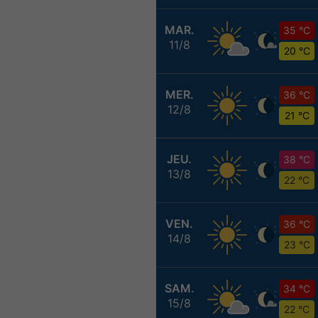
MAR.
35 °C
11/8
20 °C
MER.
36 °C
12/8
21 °C
JEU.
38 °C
13/8
22 °C
VEN.
36 °C
14/8
23 °C
SAM.
34 °C
15/8
22 °C