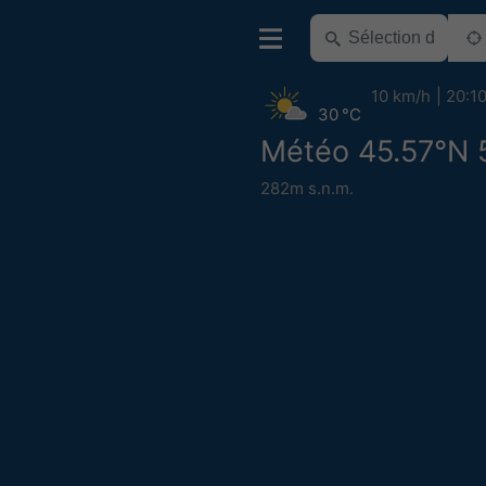
10 km/h
20:1
30 °C
Météo 45.57°N 
282m s.n.m.