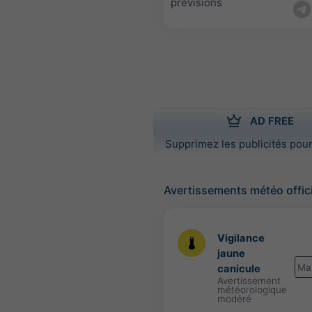
prévisions
AD FREE
Supprimez les publicités pour
Avertissements météo offic
Vigilance
jaune
Ma
canicule
Avertissement
météorologique
modéré