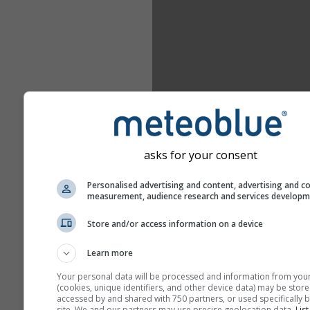
asks for your consent
Personalised advertising and content, advertising and c
measurement, audience research and services develop
Store and/or access information on a device
Learn more
Your personal data will be processed and information from you
(cookies, unique identifiers, and other device data) may be store
accessed by and shared with 750 partners, or used specifically b
site. We and our partners may use precise geolocation data.
List