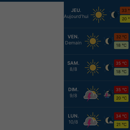
JEU.
33 
Aujourd'hui
20 
VEN.
32 °C
Demain
18 °C
SAM.
35 °C
8/8
18 °C
DIM.
35 °C
9/8
20 °C
LUN.
34 °C
10/8
21 °C