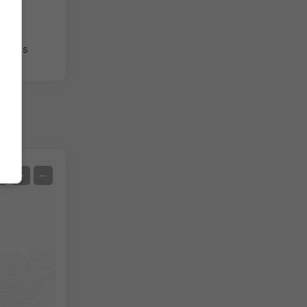
giques
Satellite
+
−
Sans radar
Avec radar
Température mesurée
Précipitations mesurées
Screenshot
©