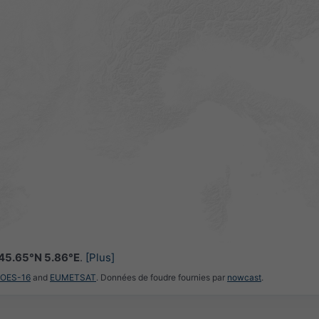
45.65°N 5.86°E
.
[Plus]
GOES-16
and
EUMETSAT
. Données de foudre fournies par
nowcast
.