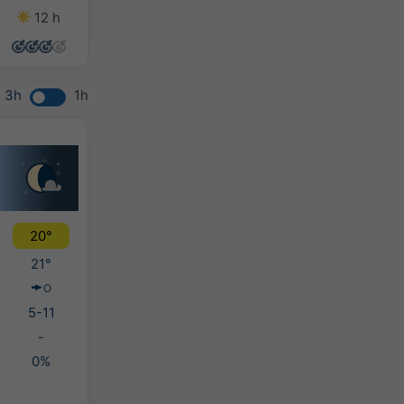
12 h
13 h
14 h
12 h
3h
1h
20°
21°
O
5-11
-
0%