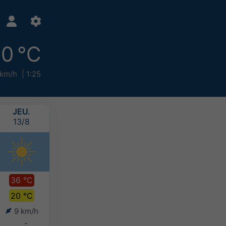
0 °C
 km/h
1:25
JEU.
VEN.
SAM.
DIM.
13/8
14/8
15/8
16/8
36 °C
34 °C
33 °C
30 °C
20 °C
21 °C
21 °C
20 °C
9 km/h
8 km/h
5 km/h
3 km/h
-
-
-
-