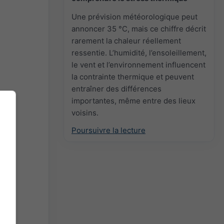
Une prévision météorologique peut
annoncer 35 °C, mais ce chiffre décrit
rarement la chaleur réellement
ressentie. L’humidité, l’ensoleillement,
le vent et l’environnement influencent
la contrainte thermique et peuvent
entraîner des différences
importantes, même entre des lieux
voisins.
Poursuivre la lecture