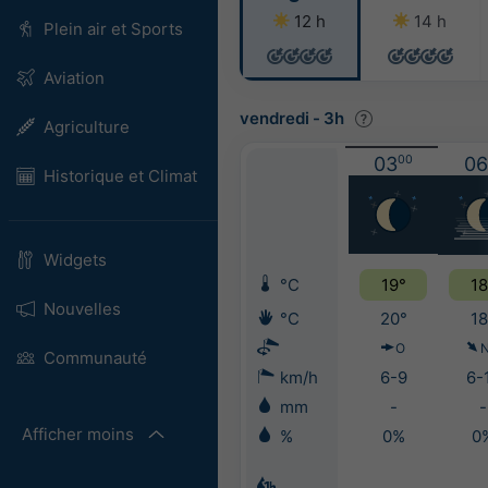
12 h
14 h
Plein air et Sports
Aviation
vendredi
-
3h
Agriculture
03
00
06
Historique et Climat
Widgets
°C
19°
18
Nouvelles
°C
20°
18
O
Communauté
km/h
6-9
6-
mm
-
-
Afficher moins
%
0%
0