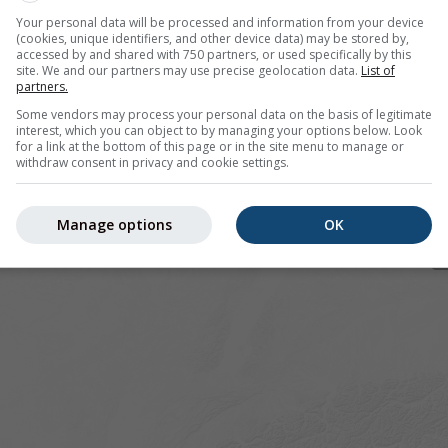
Your personal data will be processed and information from your device
(cookies, unique identifiers, and other device data) may be stored by,
accessed by and shared with 750 partners, or used specifically by this
site. We and our partners may use precise geolocation data.
List of
pour 45.65°N 5.86°E offre toutes les informations météorolo
partners.
lus]
Some vendors may process your personal data on the basis of legitimate
interest, which you can object to by managing your options below. Look
for a link at the bottom of this page or in the site menu to manage or
withdraw consent in privacy and cookie settings.
 actuelles
Manage options
OK