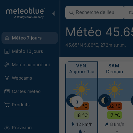
Météo 45.6
Météo 7 jours
45.65°N 5.86°E,
272m s.n.m.
Météo 10 jours
Météo aujourd'hui
VEN.
SAM.
Aujourd'hui
Demain
Webcams
Cartes météo
❯
Produits
31 °C
32 °C
18 °C
17 °C
12 km/h
8 km/h
Prévision
-
-