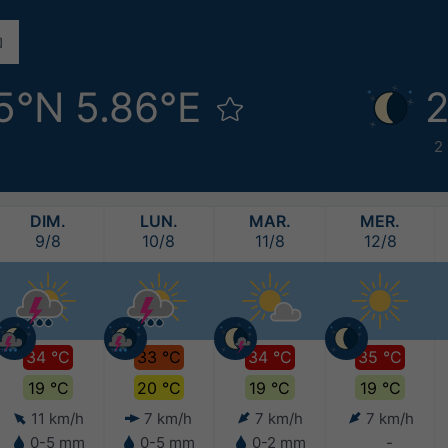
5°N 5.86°E
2
2
DIM.
LUN.
MAR.
MER.
9/8
10/8
11/8
12/8
34 °C
33 °C
34 °C
35 °C
19 °C
20 °C
19 °C
19 °C
11 km/h
7 km/h
7 km/h
7 km/h
0-5 mm
0-5 mm
0-2 mm
-