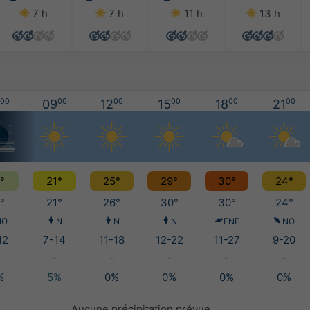
7 h
7 h
11 h
13 h
00
09
00
12
00
15
00
18
00
21
00
°
21°
25°
29°
30°
24°
°
21°
26°
30°
30°
24°
NO
N
N
N
ENE
NO
12
7-14
11-18
12-22
11-27
9-20
-
-
-
-
-
%
5%
0%
0%
0%
0%
Aucune précipitation prévue