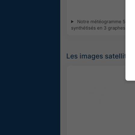
Notre météogramme 5 jours 
synthétisés en 3 graphes :
[P
Les images satellites