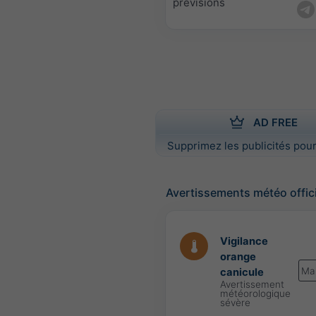
prévisions
AD FREE
Supprimez les publicités pour
Avertissements météo offic
Vigilance
orange
Ma
canicule
Avertissement
météorologique
sévère