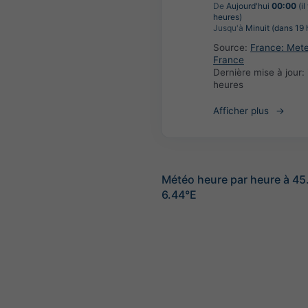
De
Aujourd'hui
00:00
(il
heures)
Jusqu'à
Minuit (dans 19 
Source:
France: Met
France
Dernière mise à jour:
heures
Afficher plus
Météo heure par heure à 4
6.44°E