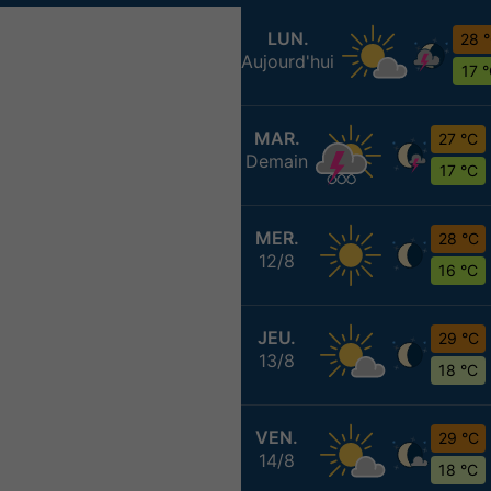
LUN.
28 
Aujourd'hui
17 
MAR.
27 °C
Demain
17 °C
MER.
28 °C
12/8
16 °C
JEU.
29 °C
13/8
18 °C
VEN.
29 °C
14/8
18 °C