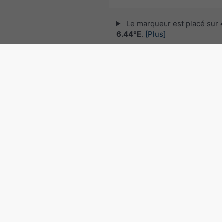
Le marqueur est placé sur
6.44°E
.
[Plus]
© 2026 meteoblue,
NOAA Satellites 
EUMETSAT
. Données de foudre fourni
nowcast
.
Suivre meteoblu
pour des informations météorol
intéressantes
Radar des précipitations, 4
6.44°E
©