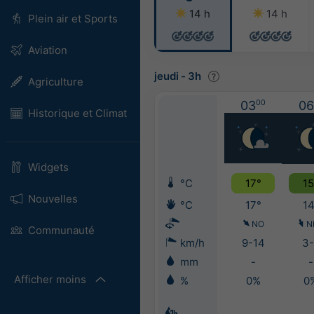
14 h
14 h
Plein air et Sports
Aviation
jeudi
-
3h
Agriculture
03
00
06
Historique et Climat
Widgets
°C
17°
15
Nouvelles
°C
17°
14
NO
N
Communauté
km/h
9-14
3-
mm
-
-
Afficher moins
%
0%
0