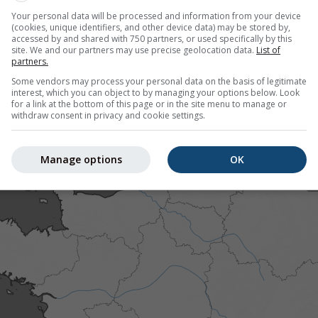
Your personal data will be processed and information from your device
(cookies, unique identifiers, and other device data) may be stored by,
accessed by and shared with 750 partners, or used specifically by this
site. We and our partners may use precise geolocation data.
List of
pour 45.85°N 0.02°E offre toutes les informations météorolo
partners.
lus]
Some vendors may process your personal data on the basis of legitimate
interest, which you can object to by managing your options below. Look
for a link at the bottom of this page or in the site menu to manage or
withdraw consent in privacy and cookie settings.
 actuelles
Manage options
OK