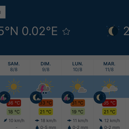
5°N 0.02°E
2
SAM.
DIM.
LUN.
MAR.
8/8
9/8
10/8
11/8
36 °C
33 °C
31 °C
35 °C
18 °C
21 °C
19 °C
21 °C
10 km/h
18 km/h
11 km/h
12 km/h
-
0-5 mm
0-2 mm
0-2 mm