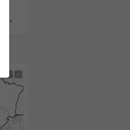
giques
Satellite
+
−
Sans radar
Avec radar
Température mesurée
Précipitations mesurées
Screenshot
©