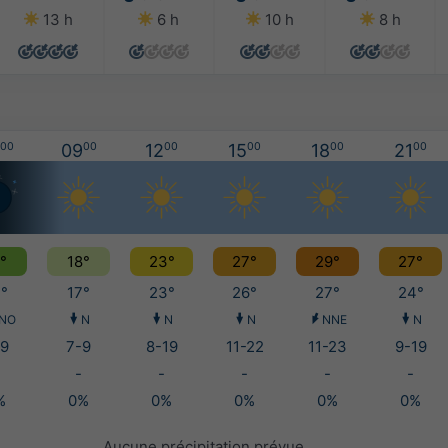
13 h
6 h
10 h
8 h
00
09
00
12
00
15
00
18
00
21
00
°
18°
23°
27°
29°
27°
°
17°
23°
26°
27°
24°
NO
N
N
N
NNE
N
9
7-9
8-19
11-22
11-23
9-19
-
-
-
-
-
%
0%
0%
0%
0%
0%
Aucune précipitation prévue