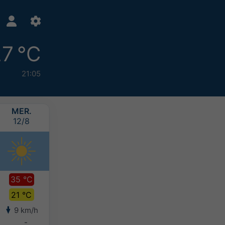
7 °C
21:05
MER.
JEU.
VEN.
SAM.
12/8
13/8
14/8
15/8
35 °C
37 °C
34 °C
31 °C
21 °C
22 °C
22 °C
20 °C
9 km/h
10 km/h
10 km/h
16 km/h
-
-
-
-