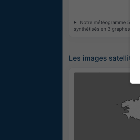
Notre météogramme 5 jours 
synthétisés en 3 graphes :
[P
Les images satellites