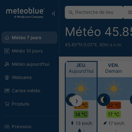
Météo 45.8
Météo 7 jours
45.85°N 0.02°E,
60m s.n.m.
Météo 10 jours
Météo aujourd'hui
JEU.
VEN.
Aujourd'hui
Demain
Webcams
Cartes météo
❯
Produits
29 °C
32 °C
14 °C
17 °C
13 km/h
17 km/h
Prévision
-
-