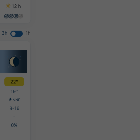
12 h
14 h
14 h
10 h
3h
1h
22°
19°
NNE
8-16
-
0%