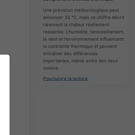
Une prévision météorologique peut
annoncer 35 °C, mais ce chiffre décrit
rarement la chaleur réellement
ressentie. L’humidité, l’ensoleillement,
le vent et l’environnement influencent
la contrainte thermique et peuvent
entraîner des différences
importantes, même entre des lieux
voisins.
Poursuivre la lecture