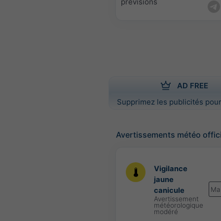
prévisions
AD FREE
Supprimez les publicités pour
Avertissements météo offic
Vigilance
jaune
Ma
canicule
Avertissement
météorologique
modéré