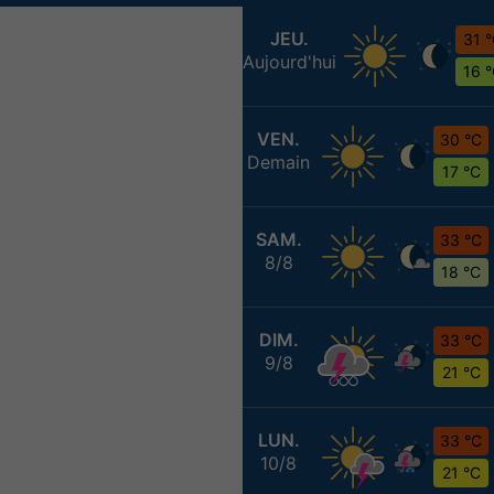
JEU.
31 
Aujourd'hui
16 
VEN.
30 °C
Demain
17 °C
SAM.
33 °C
8/8
18 °C
DIM.
33 °C
9/8
21 °C
LUN.
33 °C
10/8
21 °C