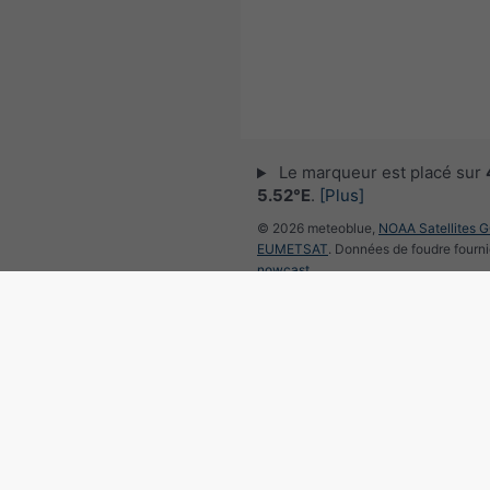
Le marqueur est placé sur
5.52°E
.
[Plus]
© 2026 meteoblue,
NOAA Satellites 
EUMETSAT
. Données de foudre fourni
nowcast
.
Suivre meteoblu
pour des informations météorol
intéressantes
Radar des précipitations, 4