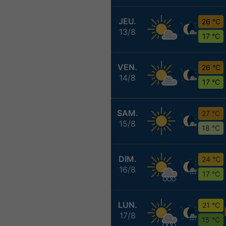
JEU.
26 °C
13/8
17 °C
VEN.
26 °C
14/8
17 °C
SAM.
27 °C
15/8
18 °C
DIM.
24 °C
16/8
17 °C
LUN.
21 °C
17/8
15 °C