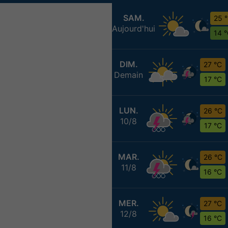
SAM.
25 
Aujourd'hui
14 
DIM.
27 °C
Demain
17 °C
LUN.
26 °C
10/8
17 °C
MAR.
26 °C
11/8
16 °C
MER.
27 °C
12/8
16 °C