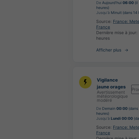
De
Aujourd'hui
06:00
(il
heures)
Jusqu'à
Minuit (dans 14 
Source:
France: Met
France
Dernière mise à jour:
heures
Afficher plus
Vigilance
jaune orages
Pro
Avertissement
météorologique
modéré
De
Demain
00:00
(dans
heures)
Jusqu'à
Lundi 00:00
(da
Source:
France: Met
France
Dernière mise à jour: