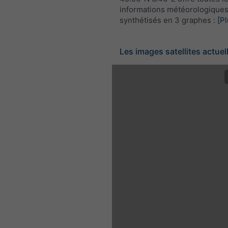
informations météorologique
synthétisés en 3 graphes :
[Pl
Les images satellites actuel