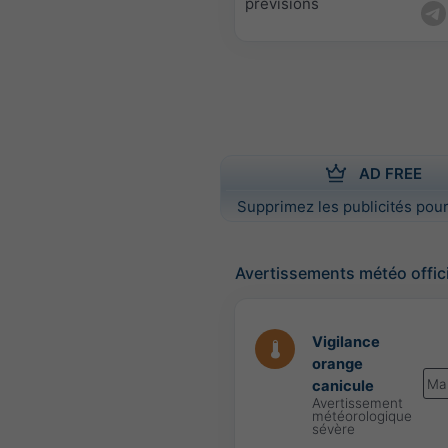
prévisions
AD FREE
Supprimez les publicités pour
Avertissements météo offic
Vigilance
orange
Ma
canicule
Avertissement
météorologique
sévère