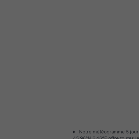
Notre météogramme 5 jour
45.96°N 6.46°E offre toutes l