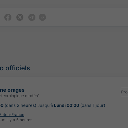
 officiels
une orages
Pro
étéorologique modéré
00
(dans 2 heures)
Jusqu'à
Lundi 00:00
(dans 1 jour)
Meteo-France
our:
il y a 5 heures