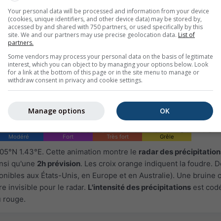
Your personal data will be processed and information from your device
(cookies, unique identifiers, and other device data) may be stored by,
accessed by and shared with 750 partners, or used specifically by this
site. We and our partners may use precise geolocation data.
List of
partners.
Some vendors may process your personal data on the basis of legitimate
interest, which you can object to by managing your options below. Look
for a link at the bottom of this page or in the site menu to manage or
withdraw consent in privacy and cookie settings.
Manage options
OK
Modéré
Fort
Très fort
Grêle
.05°N 1.43°E. Cette animation montre le
radar des précipitation
insi qu'une
2h prévision
. Les croix orange indiquent la foudre.
onibles aux États-Unis, en Europe et en Australie). Une bruine 
e invisible pour le radar.
L'intensité des précipitations
est cod
u rouge.