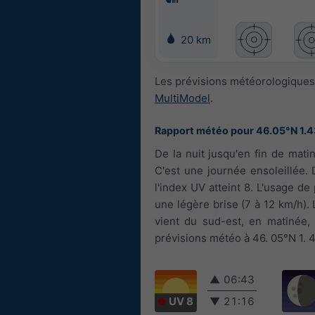
20 km
Les prévisions météorologiques 
MultiModel
.
Rapport météo pour 46.05°N 1.
De la nuit jusqu'en fin de mati
C'est une journée ensoleillée.
l'index UV atteint 8. L'usage de
une légère brise (7 à 12 km/h). L
vient du sud-est, en matinée, i
prévisions météo à 46. 05°N 1. 4
▲
06:43
UV 8
▼
21:16