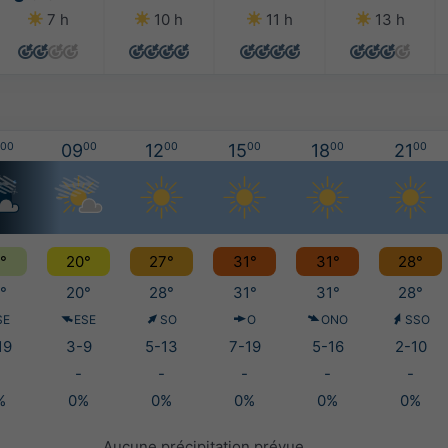
7 h
10 h
11 h
13 h
00
09
00
12
00
15
00
18
00
21
00
°
20°
27°
31°
31°
28°
°
20°
28°
31°
31°
28°
SE
ESE
SO
O
ONO
SSO
19
3-9
5-13
7-19
5-16
2-10
-
-
-
-
-
%
0%
0%
0%
0%
0%
Aucune précipitation prévue