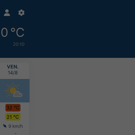
0 °C
20:10
VEN.
SAM.
DIM.
LUN.
14/8
15/8
16/8
17/8
32 °C
30 °C
27 °C
26 °C
21 °C
20 °C
19 °C
18 °C
9 km/h
8 km/h
7 km/h
6 km/h
-
-
-
-