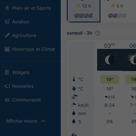
13 h
5 h
Plein air et Sports
Aviation
samedi
-
3h
Agriculture
03
00
06
Historique et Climat
Widgets
°C
19°
19
Nouvelles
°C
16°
16
ESE
Communauté
km/h
8-24
7-
mm
-
-
Afficher moins
%
0%
0