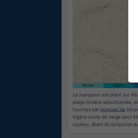
Bruine
Légère
Le marqueur est placé sur 46
plage horaire sélectionnée, a
fournies par
nowcast.de
(disp
légère chute de neige peut êtr
couleur, allant du turquoise a