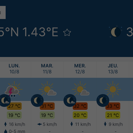
5°N 1.43°E
3
LUN.
MAR.
MER.
JEU.
10/8
11/8
12/8
13/8
27 °C
31 °C
32 °C
33 °C
19 °C
19 °C
20 °C
21 °C
16 km/h
5 km/h
11 km/h
9 km/h
0-5 mm
-
-
-