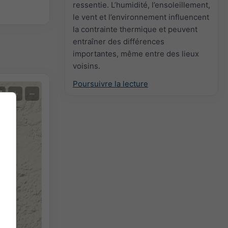
ressentie. L’humidité, l’ensoleillement,
le vent et l’environnement influencent
la contrainte thermique et peuvent
entraîner des différences
importantes, même entre des lieux
voisins.
Poursuivre la lecture
+
−