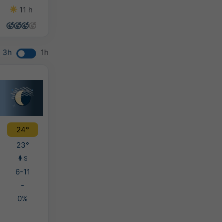
11 h
12 h
10 h
13 h
3h
1h
24°
23°
S
6-11
-
0%