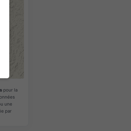
s
pour la
 Données
ou une
ée par