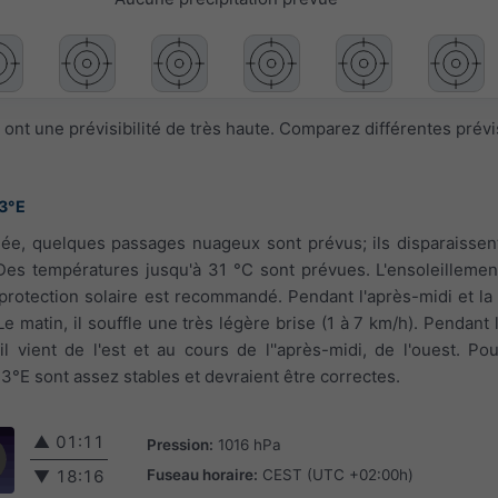
ont une prévisibilité de très haute. Comparez différentes prév
43°E
née, quelques passages nuageux sont prévus; ils disparaissent
 Des températures jusqu'à 31 °C sont prévues. L'ensoleillemen
 protection solaire est recommandé. Pendant l'après-midi et la n
e matin, il souffle une très légère brise (1 à 7 km/h). Pendant l
l vient de l'est et au cours de l''après-midi, de l'ouest. Po
3°E sont assez stables et devraient être correctes.
▲
01:11
Pression:
1016 hPa
Fuseau horaire:
CEST (UTC +02:00h)
▼
18:16