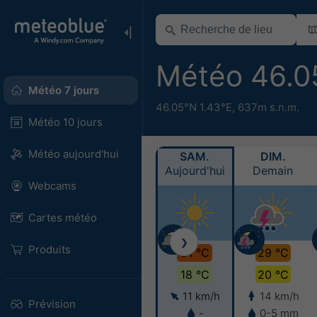
Météo 46.0
Météo 7 jours
46.05°N 1.43°E,
637m s.n.m.
Météo 10 jours
Météo aujourd'hui
SAM.
DIM.
Aujourd'hui
Demain
Webcams
Cartes météo
❯
Produits
31 °C
29 °C
18 °C
20 °C
11 km/h
14 km/h
Prévision
-
0-5 mm