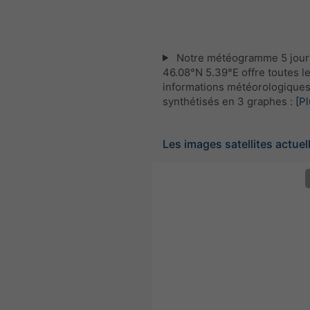
Notre météogramme 5 jour
46.08°N 5.39°E offre toutes l
informations météorologique
synthétisés en 3 graphes :
[Pl
Les images satellites actuel