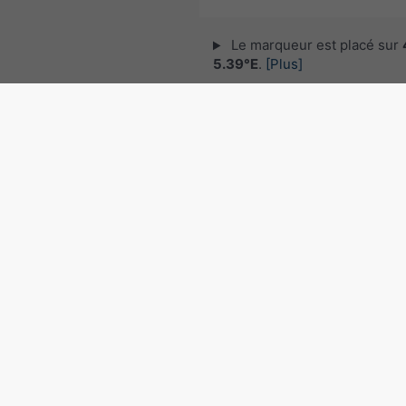
Le marqueur est placé sur
5.39°E
.
[Plus]
© 2026 meteoblue,
NOAA Satellites 
EUMETSAT
. Données de foudre fourni
nowcast
.
Suivre meteoblu
pour des informations météorol
intéressantes
Radar des précipitations, 4
5.39°E
©