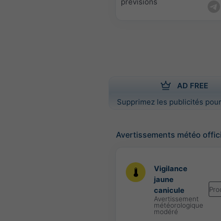
prévisions
AD FREE
Supprimez les publicités pour
Avertissements météo offic
Vigilance
jaune
Pro
canicule
Avertissement
météorologique
modéré