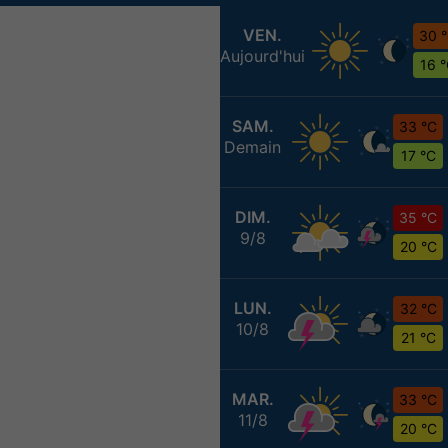
VEN.
30 
Aujourd'hui
16 
SAM.
33 °C
Demain
17 °C
DIM.
35 °C
9/8
20 °C
LUN.
32 °C
10/8
21 °C
MAR.
33 °C
11/8
20 °C