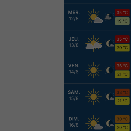
MER.
35 °C
12/8
19 °C
JEU.
35 °C
13/8
20 °C
VEN.
36 °C
14/8
21 °C
SAM.
33 °C
15/8
21 °C
DIM.
30 °C
16/8
20 °C