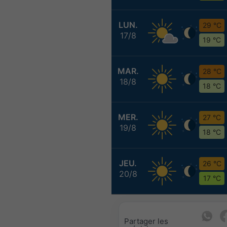
LUN.
29 °C
17/8
19 °C
MAR.
28 °C
18/8
18 °C
MER.
27 °C
19/8
18 °C
JEU.
26 °C
20/8
17 °C
Partager les