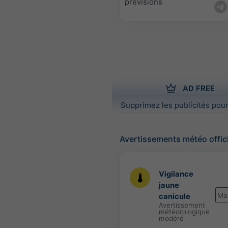
prévisions
AD FREE
Supprimez les publicités pour
Avertissements météo offic
Vigilance
jaune
Ma
canicule
Avertissement
météorologique
modéré