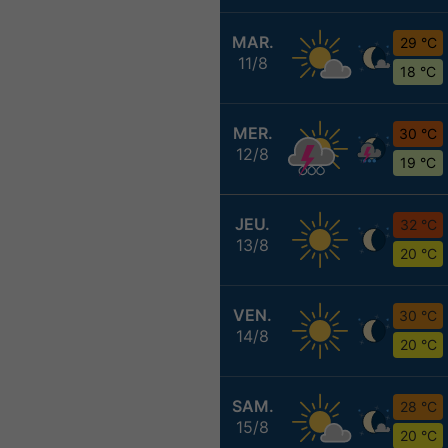
MAR.
29 °C
11/8
18 °C
MER.
30 °C
12/8
19 °C
JEU.
32 °C
13/8
20 °C
VEN.
30 °C
14/8
20 °C
SAM.
28 °C
15/8
20 °C