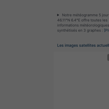
Notre météogramme 5 jour
46.11°N 6.4°E offre toutes les
informations météorologique
synthétisés en 3 graphes :
[Pl
Les images satellites actuel