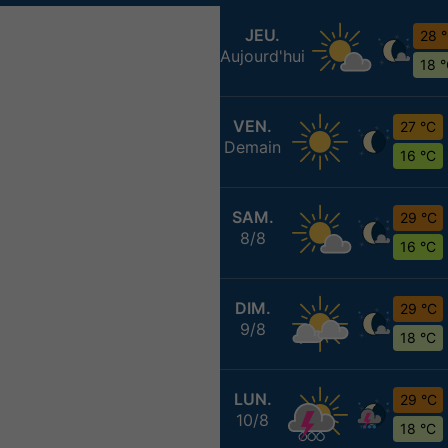
JEU.
28 
Aujourd'hui
18 
VEN.
27 °C
Demain
16 °C
SAM.
29 °C
8/8
16 °C
DIM.
29 °C
9/8
18 °C
LUN.
29 °C
10/8
18 °C