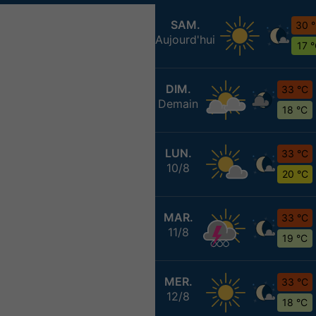
SAM.
30 
Aujourd'hui
17 
DIM.
33 °C
Demain
18 °C
LUN.
33 °C
10/8
20 °C
MAR.
33 °C
11/8
19 °C
MER.
33 °C
12/8
18 °C