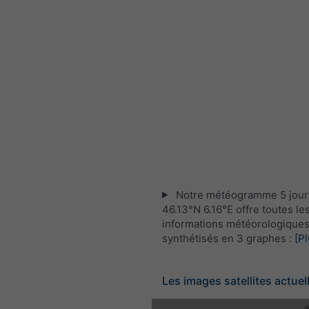
Notre météogramme 5 jour
46.13°N 6.16°E offre toutes le
informations météorologique
synthétisés en 3 graphes :
[Pl
Les images satellites actuel