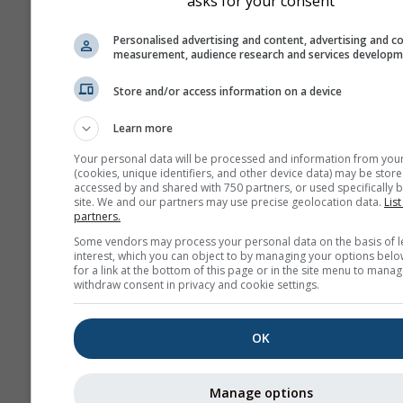
asks for your consent
Personalised advertising and content, advertising and c
measurement, audience research and services develop
Store and/or access information on a device
Learn more
Your personal data will be processed and information from you
(cookies, unique identifiers, and other device data) may be store
accessed by and shared with 750 partners, or used specifically b
site. We and our partners may use precise geolocation data.
List
partners.
Some vendors may process your personal data on the basis of l
interest, which you can object to by managing your options belo
for a link at the bottom of this page or in the site menu to manag
withdraw consent in privacy and cookie settings.
OK
Manage options