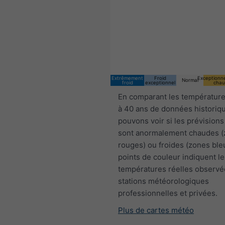
17:00 CEST
Sat 8
Sun 9
Extrêmement
Froid
Exceptionn
Normal
froid
exceptionnel
chau
En comparant les température
à 40 ans de données historiq
pouvons voir si les prévisions
sont anormalement chaudes 
rouges) ou froides (zones ble
points de couleur indiquent le
températures réelles observé
stations météorologiques
professionnelles et privées.
Plus de cartes météo