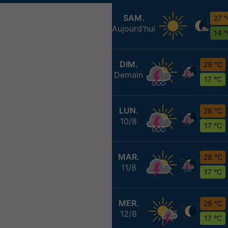
SAM.
27 
Aujourd'hui
14 
DIM.
29 °C
Demain
17 °C
LUN.
28 °C
10/8
17 °C
MAR.
28 °C
11/8
17 °C
MER.
29 °C
12/8
17 °C