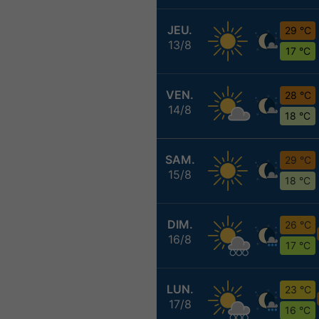
JEU.
29 °C
13/8
17 °C
VEN.
28 °C
14/8
18 °C
SAM.
29 °C
15/8
18 °C
DIM.
26 °C
16/8
17 °C
LUN.
23 °C
17/8
16 °C