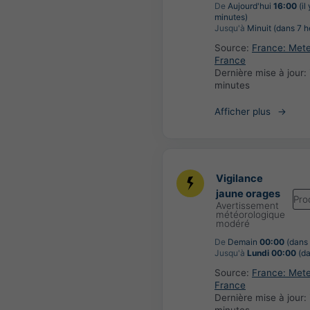
De
Aujourd'hui
16:00
(il
minutes)
Jusqu'à
Minuit (dans 7 h
Source:
France: Met
France
Dernière mise à jour:
minutes
Afficher plus
Vigilance
jaune orages
Pro
Avertissement
météorologique
modéré
De
Demain
00:00
(dans 
Jusqu'à
Lundi 00:00
(da
Source:
France: Met
France
Dernière mise à jour: