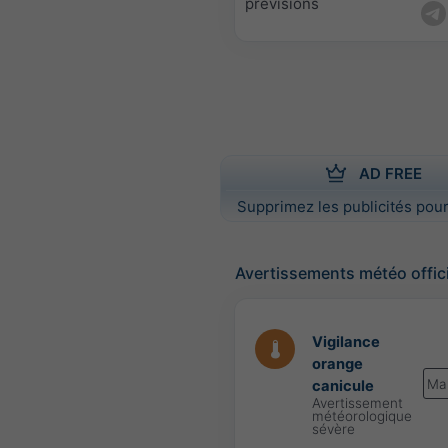
prévisions
AD FREE
Supprimez les publicités pour
Avertissements météo offic
Vigilance
orange
Ma
canicule
Avertissement
météorologique
sévère