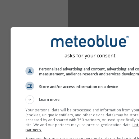
asks for your consent
Personalised advertising and content, advertising and c
measurement, audience research and services develop
Store and/or access information on a device
Learn more
Your personal data will be processed and information from you
(cookies, unique identifiers, and other device data) may be store
accessed by and shared with 750 partners, or used specifically b
site. We and our partners may use precise geolocation data.
List
partners.
Some vendors may process your personal data on the basis of l