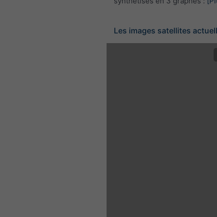
synthétisés en 3 graphes :
[Pl
Les images satellites actuel