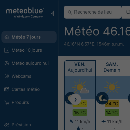
Météo 46.1
Météo 7 jours
46.16°N 6.57°E,
1546m s.n.m.
Météo 10 jours
Météo aujourd'hui
VEN.
SAM.
Aujourd'hui
Demain
Webcams
Cartes météo
❯
Produits
21 °C
24 °C
15 °C
14 °C
11 km/h
11 km/h
Prévision
-
-