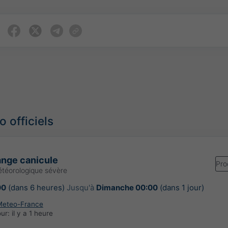
 officiels
ange canicule
Pro
téorologique sévère
00
(dans 6 heures)
Jusqu'à
Dimanche 00:00
(dans 1 jour)
Meteo-France
our:
il y a 1 heure