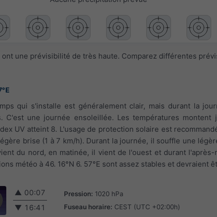
ont une prévisibilité de très haute. Comparez différentes prév
7°E
emps qui s'installe est généralement clair, mais durant la jo
 C'est une journée ensoleillée. Les températures montent j
index UV atteint 8. L'usage de protection solaire est recommandé
légère brise (1 à 7 km/h). Durant la journée, il souffle une légèr
vient du nord, en matinée, il vient de l'ouest et durant l'après
ions météo à 46. 16°N 6. 57°E sont assez stables et devraient ê
▲
00:07
Pression:
1020 hPa
Fuseau horaire:
CEST (UTC +02:00h)
▼
16:41