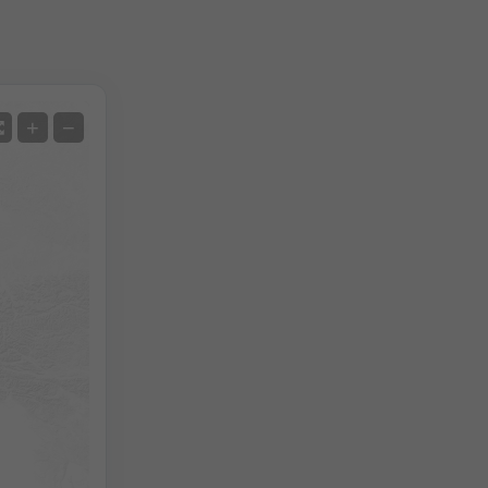
Satellite
+
−
Sans radar
Avec radar
Température mesurée
Précipitations mesurées
Screenshot
©