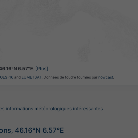
46.16°N 6.57°E
.
[Plus]
GOES-16
and
EUMETSAT
. Données de foudre fournies par
nowcast
.
es informations météorologiques intéressantes
ions, 46.16°N 6.57°E