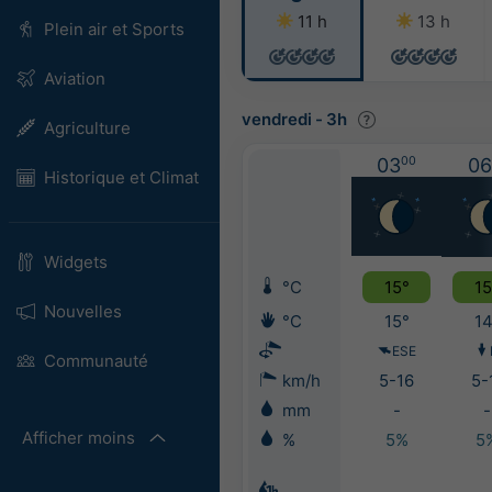
11 h
13 h
Plein air et Sports
Aviation
vendredi
-
3h
Agriculture
03
00
06
Historique et Climat
Widgets
°C
15°
15
Nouvelles
°C
15°
14
ESE
Communauté
km/h
5-16
5-
mm
-
-
Afficher moins
%
5%
5