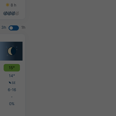
8 h
14 h
13 h
10 h
3h
1h
15°
14°
SE
6-16
-
0%