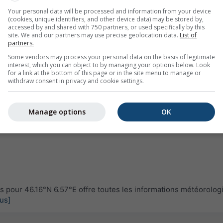
Your personal data will be processed and information from your device
(cookies, unique identifiers, and other device data) may be stored by,
accessed by and shared with 750 partners, or used specifically by this
site. We and our partners may use precise geolocation data.
List of
partners.
Some vendors may process your personal data on the basis of legitimate
interest, which you can object to by managing your options below. Look
for a link at the bottom of this page or in the site menu to manage or
withdraw consent in privacy and cookie settings.
Manage options
OK
pour 46.16°N 6.57°E offre toutes les informations météorolog
lus]