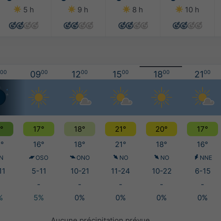
5 h
9 h
8 h
10 h
00
09
00
12
00
15
00
18
00
21
00
°
17°
18°
21°
20°
17°
°
16°
18°
21°
18°
16°
N
OSO
ONO
NO
NO
NNE
11
5-11
10-21
11-24
10-22
6-15
-
-
-
-
-
%
5%
0%
0%
0%
0%
Aucune précipitation prévue