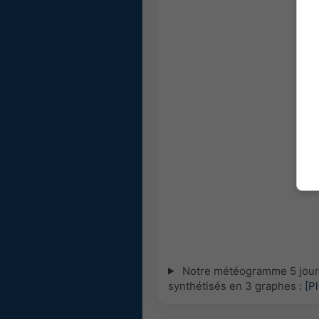
Notre météogramme 5 jours 
synthétisés en 3 graphes :
[P