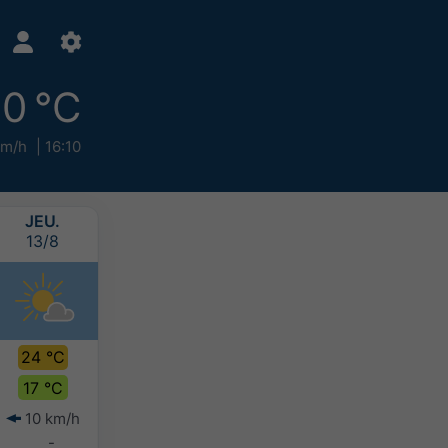
0 °C
km/h
16:10
JEU.
VEN.
SAM.
DIM.
13/8
14/8
15/8
16/8
24 °C
25 °C
24 °C
22 °C
17 °C
18 °C
17 °C
16 °C
10 km/h
7 km/h
7 km/h
8 km/h
-
-
-
10-20 mm