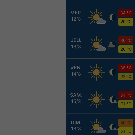
MER.
34 °C
12/8
20 °C
JEU.
36 °C
13/8
20 °C
VEN.
35 °C
14/8
22 °C
SAM.
34 °C
15/8
21 °C
DIM.
30 °C
16/8
21 °C