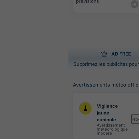
prévisions
AD FREE
Supprimez les publicités pour
Avertissements météo offic
Vigilance
jaune
Pro
canicule
Avertissement
météorologique
modéré