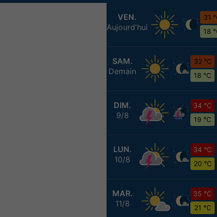
VEN.
31 
Aujourd'hui
18 
SAM.
32 °C
Demain
18 °C
DIM.
34 °C
9/8
19 °C
LUN.
34 °C
10/8
20 °C
MAR.
35 °C
11/8
21 °C