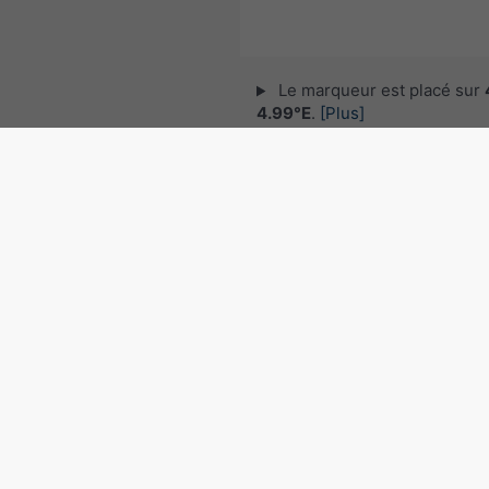
Le marqueur est placé sur
4.99°E
.
[Plus]
© 2026 meteoblue,
NOAA Satellites 
EUMETSAT
. Données de foudre fourni
nowcast
.
Suivre meteoblu
pour des informations météorol
intéressantes
Radar des précipitations, 4
4.99°E
©