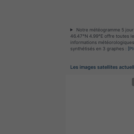
Notre météogramme 5 jour
46.47°N 4.99°E offre toutes l
informations météorologique
synthétisés en 3 graphes :
[Pl
Les images satellites actuel